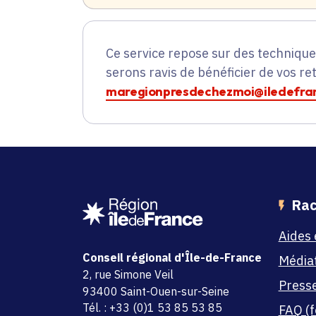
Ce service repose sur des techniqu
serons ravis de bénéficier de vos re
maregionpresdechezmoi@iledefran
Rac
Aides 
Conseil régional d'Île-de-France
Média
adresse
2, rue Simone Veil
Press
code postal et commune
93400 Saint-Ouen-sur-Seine
Tél. : +33 (0)1 53 85 53 85
FAQ (f