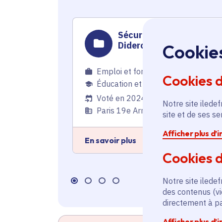
Sécurisation du lycée
Diderot
Cookie
Emploi et formation
,
Cookies 
Éducation et recherche
Voté en 2024
Notre site iledef
Paris 19e Arrondissement (75)
site et de ses s
Afficher plus d’
En savoir plus
Cookies d
Notre site iledef
des contenus (vi
directement à par
Afficher plus d’