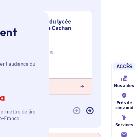
Sécurisation du lycée
Comp
Polyvalent de Cachan
au l
ment
Emploi et formation
,
Emploi et f
Éducation et recherche
Éducation e
Voté en 2024
Voté en 20
er l’audience du
ACCÈS
Cachan (94)
Cachan (94
Nos aides
 savoir plus
En savoir plus
ia
Près de
chez moi
permettre de lire
de-France
Services