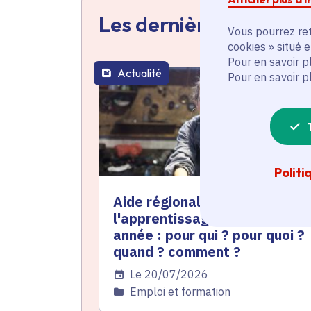
Les dernières actualit
Vous pourrez ret
cookies » situé 
Pour en savoir p
Actualité
Pour en savoir p
thématique active
Politi
Aide régionale à
l'apprentissage pour les 1re
année : pour qui ? pour quoi ?
quand ? comment ?
Date de l'arrêté
Le 20/07/2026
Catégorie
Emploi et formation