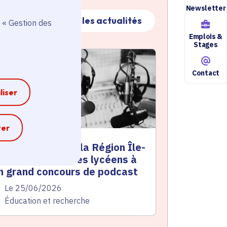
Newsletter
Toutes les actualités
 « Gestion des
Emplois &
Stages
ctualité
atique active
Contact
liser
e
ter
 Mon Malraux » : la Région Île-
e-France invite les lycéens à
n grand concours de podcast
te de l'arrêté
Le 25/06/2026
atégorie
Éducation et recherche