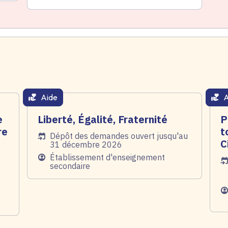
Aide
A
thématique active
thém
e
Liberté, Égalité, Fraternité
P
re
t
Date de l'arrêté
Dépôt des demandes ouvert jusqu'au
C
31 décembre 2026
Public
Établissement d'enseignement
Da
secondaire
Pu