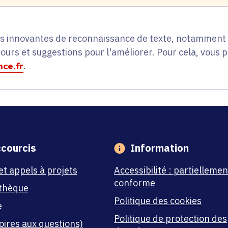
es innovantes de reconnaissance de texte, notamment p
tours et suggestions pour l'améliorer. Pour cela, vous 
ce.fr
.
courcis
Information
et appels à projets
Accessibilité : partiellemen
conforme
thèque
Politique des cookies
e
Politique de protection des
oires aux questions)