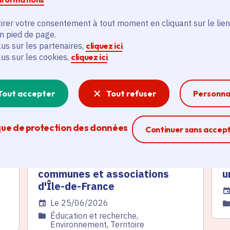
és
irer votre consentement à tout moment en cliquant sur le lien
en pied de page.
lus sur les partenaires,
cliquez ici
.
Actualité
A
lus sur les cookies,
cliquez ici
.
thématique active
thém
Tout accepter
Tout refuser
Personna
que de protection des données
Ferme la modal
Continuer sans accep
Canicule : 3 millions d'euros
«
pour les lycées, hôpitaux,
d
communes et associations
u
d'Île-de-France
Da
Date de l'arrêté
Le 25/06/2026
C
Catégorie
Éducation et recherche,
Environnement, Territoire