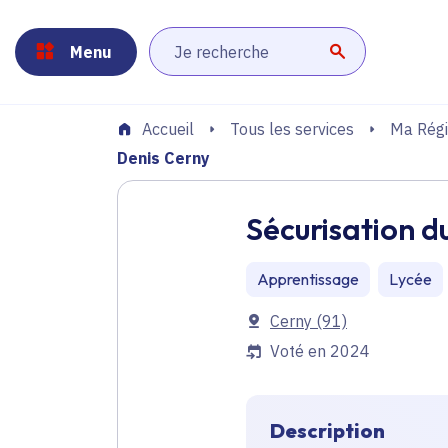
Panneau de gestion des cookies
Aller au menu
Aller au contenu principal
Aller au pied de page
Menu
Lancer la r
Tous les services
Ma Régi
Accueil
Denis Cerny
Sécurisation d
Apprentissage
Lycée
Communes
Cerny
(91)
Voté en 2024
Description