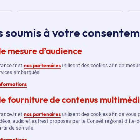
Sécurisation du lycée
Robert Doisneau
s soumis à votre consente
Emploi et formation
,
de mesure d’audience
Éducation et recherche
Voté en 2022
rance.fr et
nos partenaires
utilisent des cookies afin de mesur
Corbeil-Essonnes (91)
ervices embarqués.
informations
En savoir plus
En
e fourniture de contenus multiméd
rance.fr et
nos partenaires
utilisent des cookies afin de vous 
déos, audio et autres) proposés par le Conseil régional d’Ile-
tir de son site.
informations