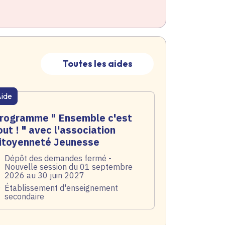
Toutes les aides
ide
atique active
rogramme " Ensemble c'est
out ! " avec l'association
itoyenneté Jeunesse
te de l'arrêté
Dépôt des demandes fermé -
Nouvelle session du 01 septembre
2026 au 30 juin 2027
blic
Établissement d'enseignement
secondaire