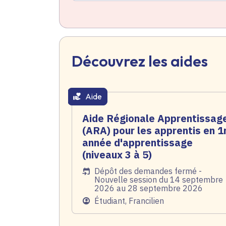
Découvrez les aides
Aide
thématique active
Aide Régionale Apprentissag
(ARA) pour les apprentis en 1
année d'apprentissage
(niveaux 3 à 5)
Date de l'arrêté
Dépôt des demandes fermé -
Nouvelle session du 14 septembre
2026 au 28 septembre 2026
Public
Étudiant, Francilien