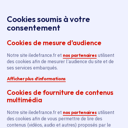
Panneau de gestion des cookies
Aller au menu
Aller au contenu principal
Aller au pied de page
Menu
Je re
Cookies soumis à votre
consentement
Tous les services
Ma Région près de
Accueil
Aide à la
chez moi
Économie
Agriculture
Cookies de mesure d’audience
certification en agriculture biologique pour la ferme
de Vaulezard
Notre site iledefrance.fr et
nos partenaires
utilisent
des cookies afin de mesurer l’audience du site et de
Aide à la certification en
ses services embarqués.
agriculture biologique pour la
Afficher plus d’informations
ferme de Vaulezard
Cookies de fourniture de contenus
Agriculture
multimédia
Communes
Vienne-en-Arthies
(95)
Notre site iledefrance.fr et
nos partenaires
utilisent
Voté en 2023
des cookies afin de vous permettre de lire des
contenus (vidéos, audio et autres) proposés par le