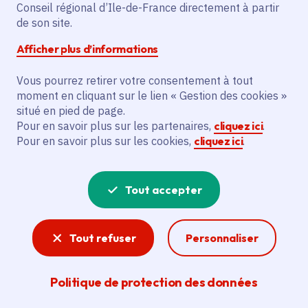
Conseil régional d’Ile-de-France directement à partir
Description
de son site.
Le projet vise à certifier l’agriculture
Afficher plus d’informations
biologique pour la Ferme de Vaulezard.
Vous pourrez retirer votre consentement à tout
moment en cliquant sur le lien « Gestion des cookies »
Voir la délibération
situé en pied de page.
Pour en savoir plus sur les partenaires,
cliquez ici
.
Pour en savoir plus sur les cookies,
cliquez ici
.
Agriculture
Tout accepter
Avec sa marque « Produit en Île-de-France » qui
valorise la production francilienne et de
nombreux dispositifs permettant notamment de
Tout refuser
Personnaliser
sanctuariser les terres agricoles et d’aider les
jeunes agriculteurs à se lancer ou à reprendre
une exploitation, la Région est aux côtés de sa
Politique de protection des données
filière agricole.