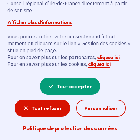
Conseil régional d’Ile-de-France directement à partir
Description
de son site.
Le projet vise à certifier l’agriculture
Afficher plus d’informations
biologique pour la Ferme de la Fontenelle.
Vous pourrez retirer votre consentement à tout
moment en cliquant sur le lien « Gestion des cookies »
Voir la délibération
situé en pied de page.
Pour en savoir plus sur les partenaires,
cliquez ici
.
Pour en savoir plus sur les cookies,
cliquez ici
.
Agriculture
Tout accepter
Avec sa marque « Produit en Île-de-France » qui
valorise la production francilienne et de
nombreux dispositifs permettant notamment de
Tout refuser
Personnaliser
sanctuariser les terres agricoles et d’aider les
jeunes agriculteurs à se lancer ou à reprendre
une exploitation, la Région est aux côtés de sa
Politique de protection des données
filière agricole.