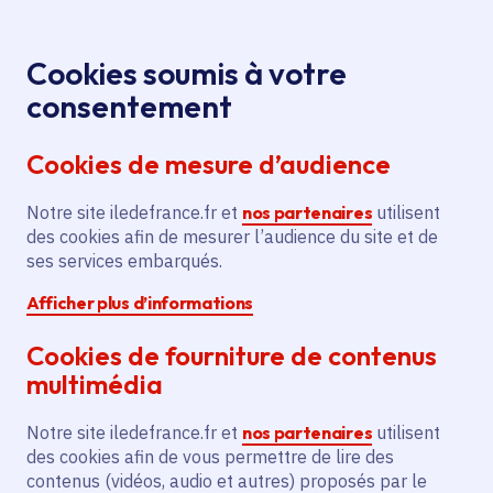
Panneau de gestion des cookies
Aller au menu
Aller au contenu principal
Aller au pied de page
Menu
Je re
Cookies soumis à votre
consentement
Tous les services
Ma Région près de
Accueil
Restauration
chez moi
Culture
Patrimoine
Cookies de mesure d’audience
de l'église Saint-Médard
Notre site iledefrance.fr et
Restauration de l'église
nos partenaires
utilisent
des cookies afin de mesurer l’audience du site et de
Saint-Médard
ses services embarqués.
Afficher plus d’informations
Patrimoine
Cookies de fourniture de contenus
Communes
Épinay-sur-Seine
(93)
multimédia
Voté en 2025
Notre site iledefrance.fr et
nos partenaires
utilisent
des cookies afin de vous permettre de lire des
Description
contenus (vidéos, audio et autres) proposés par le