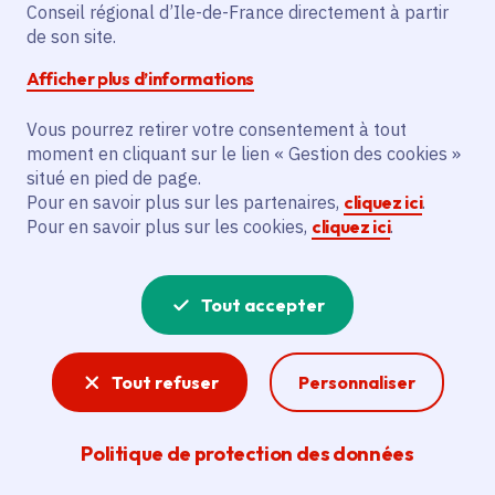
Le projet vise à restaurer l'église Saint-
Conseil régional d’Ile-de-France directement à partir
Médard d'Epinay-sur-Seine, un monument
de son site.
historique du XVIIIe siècle. Les actions
Afficher plus d’informations
financées comprennent la révision de la
couverture, l'assainissement des murs
Vous pourrez retirer votre consentement à tout
moment en cliquant sur le lien « Gestion des cookies »
enterrés, la réhabilitation extérieure, et la
situé en pied de page.
restauration des parements, du sol en
Pour en savoir plus sur les partenaires,
cliquez ici
.
pierre, des menuiseries et des vitraux. Le
Pour en savoir plus sur les cookies,
cliquez ici
.
bénéficiaire principal est la commune
d'Epinay-sur-Seine. L'objectif est de
sauvegarder ce patrimoine culturel
Tout accepter
menacé par un état de conservation
préoccupant.
Tout refuser
Personnaliser
Voir la délibération
Politique de protection des données