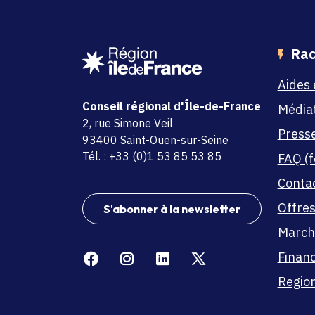
Rac
Aides 
Conseil régional d'Île-de-France
Média
adresse
2, rue Simone Veil
Press
code postal et commune
93400 Saint-Ouen-sur-Seine
Tél. : +33 (0)1 53 85 53 85
FAQ (f
Conta
Offres
S'abonner à la newsletter
March
Facebook
Instagram
Linkedin
X
Finan
Region