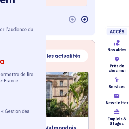
er l’audience du
ACCÈS
Nos aides
Toutes les actualités
ia
Près de
chez moi
permettre de lire
ctualité
atique active
de-France
Services
Newsletter
 « Gestion des
Emplois &
Stages
e Moulin Leroy à Valmondois