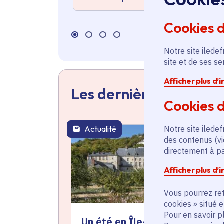
Cookies 
Notre site iledef
site et de ses s
Afficher plus d’
Les dernières actualit
Cookies d
Notre site iledef
Actualité
thématique active
des contenus (vi
directement à par
Afficher plus d’
Vous pourrez ret
cookies » situé 
Pour en savoir p
Un été en Île-de-France : 6