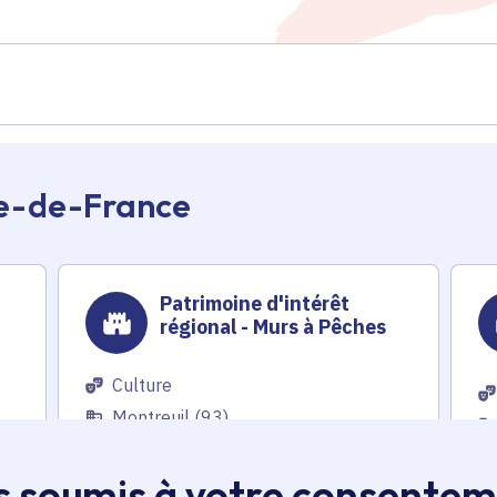
Île-de-France
Patrimoine d'intérêt
régional - Murs à Pêches
Culture
Montreuil (93)
s soumis à votre consente
En savoir plus
En