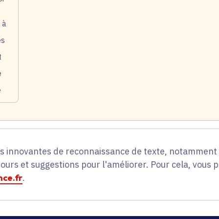
 à
es
t
e
e
es innovantes de reconnaissance de texte, notamment p
tours et suggestions pour l'améliorer. Pour cela, vous 
ce.fr
.