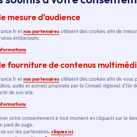
de mesure d’audience
rance.fr et
nos partenaires
utilisent des cookies afin de mesur
ervices embarqués.
informations
és
e fourniture de contenus multiméd
rance.fr et
nos partenaires
utilisent des cookies afin de vous 
Actualité
A
thématique active
thém
déos, audio et autres) proposés par le Conseil régional d’Ile-
tir de son site.
informations
irer votre consentement à tout moment en cliquant sur le lien
en pied de page.
lus sur les partenaires,
cliquez ici
.
Un été en Île-de-France :
L