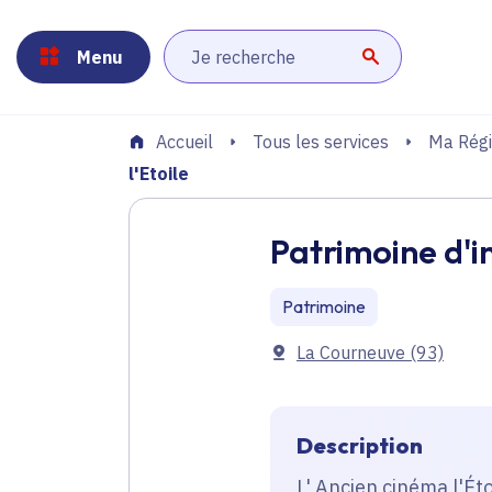
Panneau de gestion des cookies
Aller au menu
Aller au contenu principal
Aller au pied de page
Menu
Lancer la r
Tous les services
Ma Régi
Accueil
l'Etoile
Patrimoine d'in
Patrimoine
Communes
La Courneuve
(93)
Description
L' Ancien cinéma l'Éto