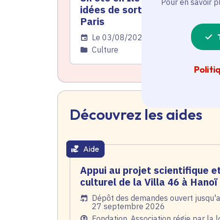
Pour en savoir p
idées de sortie à l'ouest de
Paris
Date de l'arrêté
Le 03/08/2026
Catégorie
Culture
Politi
Découvrez les aides
Aide
thématique active
Appui au projet scientifique e
culturel de la Villa 46 à Hanoï
Date de l'arrêté
Dépôt des demandes ouvert jusqu'
27 septembre 2026
Public
Fondation, Association régie par la l