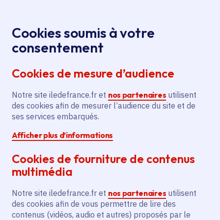
Panneau de gestion des cookies
Aller au menu
Aller au contenu principal
Aller au pied de page
Menu
Je re
Cookies soumis à votre
Production
Tous les événements
Accueil
consentement
ciné-TV soutenue : « Vermiglio ou la Mariée des
Cookies de mesure d’audience
montagnes », Lion d'argent à Venise 2024
Notre site iledefrance.fr et
nos partenaires
utilisent
des cookies afin de mesurer l’audience du site et de
Événement
Production ciné-TV
ses services embarqués.
Afficher plus d’informations
Cinéma et audiovisuel
Cookies de fourniture de contenus
Production ciné-TV
multimédia
soutenue : « Vermiglio
Notre site iledefrance.fr et
nos partenaires
utilisent
ou la Mariée des
des cookies afin de vous permettre de lire des
contenus (vidéos, audio et autres) proposés par le