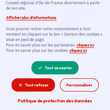
montagnes », Lion
Conseil régional d’Ile-de-France directement à partir
de son site.
d'argent à Venise
Afficher plus d’informations
2024
Vous pourrez retirer votre consentement à tout
moment en cliquant sur le lien « Gestion des cookies »
situé en pied de page.
Pour en savoir plus sur les partenaires,
cliquez ici
.
Mercredi 19 mars 2025
Pour en savoir plus sur les cookies,
cliquez ici
.
Date de l'arrêté
Samedi 19 avril 2025
Salles de cinéma
Tout accepter
Payant
Tout refuser
Personnaliser
Partager
Politique de protection des données
Partager sur Facebook
Partager sur Twitter
Partager sur Linkedin
Copier dans le presse-papier