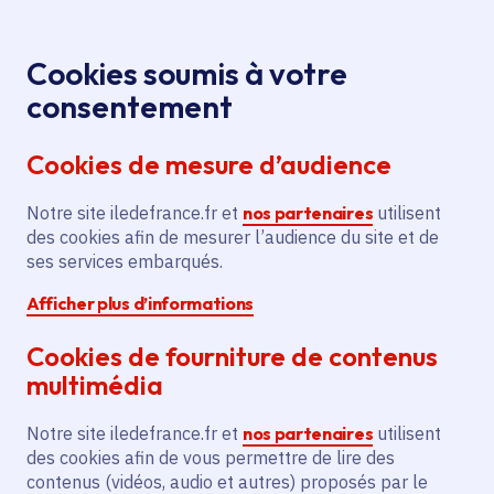
Panneau de gestion des cookies
Aller au menu
Aller au contenu principal
Aller au pied de page
Menu
Je re
Cookies soumis à votre
Production
Tous les événements
Accueil
consentement
ciné-TV soutenue : « L’Été 36 », présenté à Séries
Cookies de mesure d’audience
Mania 2026
Notre site iledefrance.fr et
nos partenaires
utilisent
des cookies afin de mesurer l’audience du site et de
Événement
Production ciné-TV
ses services embarqués.
Afficher plus d’informations
Cinéma et audiovisuel
Cookies de fourniture de contenus
Production ciné-TV
multimédia
soutenue : « L’Été 36 »,
Notre site iledefrance.fr et
nos partenaires
utilisent
présenté à Séries
des cookies afin de vous permettre de lire des
contenus (vidéos, audio et autres) proposés par le