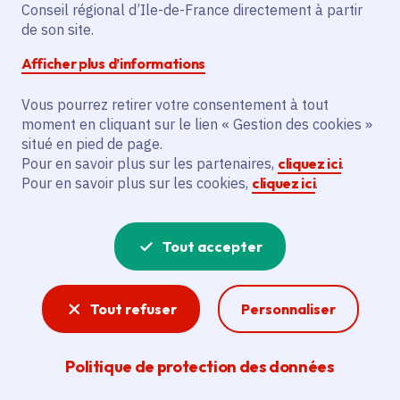
Mania 2026
Conseil régional d’Ile-de-France directement à partir
de son site.
Afficher plus d’informations
Lundi 18 mai 2026
Vous pourrez retirer votre consentement à tout
Date de l'arrêté
Vendredi 31 juillet 2026
moment en cliquant sur le lien « Gestion des cookies »
situé en pied de page.
TF1 et TF1+
Pour en savoir plus sur les partenaires,
cliquez ici
.
Pour en savoir plus sur les cookies,
cliquez ici
.
Partager
Tout accepter
Partager sur Facebook
Partager sur Twitter
Partager sur Linkedin
Copier dans le presse-papier
Tout refuser
Personnaliser
Politique de protection des données