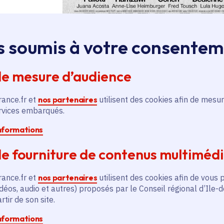
s soumis à votre consente
Crédit photo :
© Ma
de mesure d’audience
rance.fr et
nos partenaires
utilisent des cookies afin de mesur
ervices embarqués.
informations
Plus de 170 productions
e fourniture de contenus multiméd
2023
rance.fr et
nos partenaires
utilisent des cookies afin de vous 
La Région a soutenu la création et l'em
déos, audio et autres) proposés par le Conseil régional d’Ile-
2023 à travers :
tir de son site.
informations