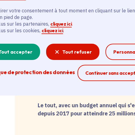
54 films de cinéma et 43 créations 
irer votre consentement à tout moment en cliquant sur le lien
téléfilms unitaires, documentaires,
en pied de page.
la production (cinéma/
télévision),
lus sur les partenaires,
cliquez ici
.
lus sur les cookies,
cliquez ici
.
► Les aides à la production sont 
est rentabilisée.
Tout accepter
Tout refuser
Personna
37 courts et longs métrages
aidés
finalisation/post-production (ciné
que de protection des données
Ferme la modal
Continuer sans accep
42 scénaristes
aidés
dans leur trav
/télévision).
Le tout, avec un budget annuel qui s'
depuis 2017 pour atteindre 25 millions