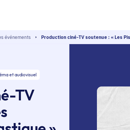
echerche
Production ciné-TV soutenue : « Les Pis
es événements
éma et audiovisuel
né-TV
es
astique »