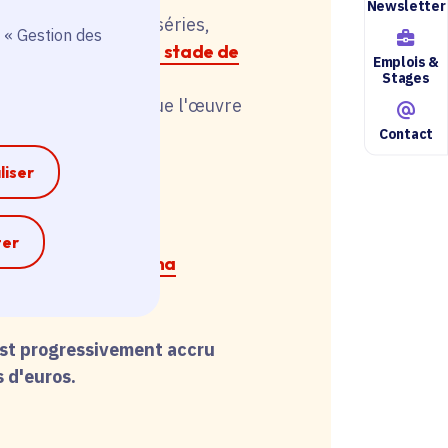
Newsletter
pour la télévision
(séries,
 « Gestion des
 animation) aidés
au stade de
Emplois &
Stages
remboursables dès que l'œuvre
Contact
liser
au stade de la
ma),
e
ter
ail d'écriture (cinéma
est progressivement accru
 d'euros.