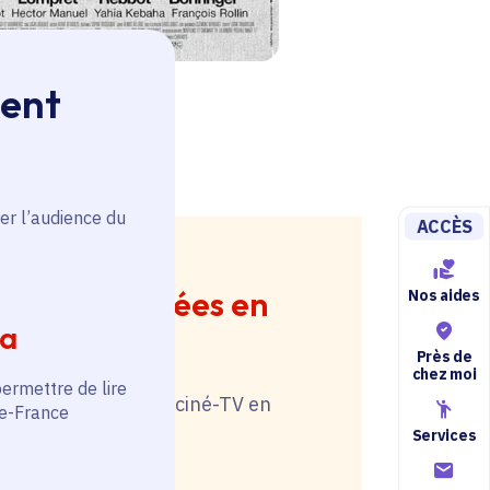
ment
mma Roman
er l’audience du
ACCÈS
 ciné-TV aidées en
Nos aides
ia
Près de
chez moi
permettre de lire
ploi dans le secteur ciné-TV en
de-France
Services