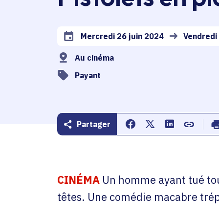
Mercredi 26 juin 2024
Vendredi 
Date de l'arrêté
Au cinéma
Payant
Partager
Partager sur Facebook
Partager sur Twitte
Partager sur 
Copier d
CINÉMA
Un homme ayant tué toute
têtes. Une comédie macabre trépi