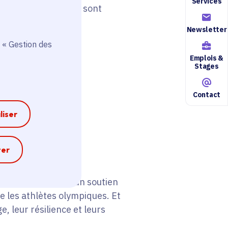
Services
is durant 1 année, se sont
Newsletter
 « Gestion des
Emplois &
Stages
Contact
liser
s soigné.
e
ter
tes qui reçoivent un soutien
ue les athlètes olympiques. Et
e, leur résilience et leurs