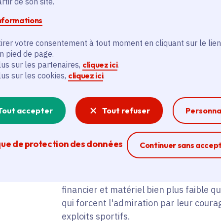
tir de son site.
Les 2 réalisateurs, qui les ont ont suiv
informations
intéressés, pour chacun d'eux, à :
irer votre consentement à tout moment en cliquant sur le lien
en pied de page.
Leur pratique du sport,
lus sur les partenaires,
cliquez ici
.
lus sur les cookies,
cliquez ici
.
Leur handicap,
Leur vie de tous les jours.
Tout accepter
Tout refuser
Personna
L'ensemble bénéficie d'un montage trè
que de protection des données
Ferme la modal
Continuer sans accep
L'occasion de découvrir de grands athlè
financier et matériel bien plus faible q
qui forcent l'admiration par leur courag
exploits sportifs.