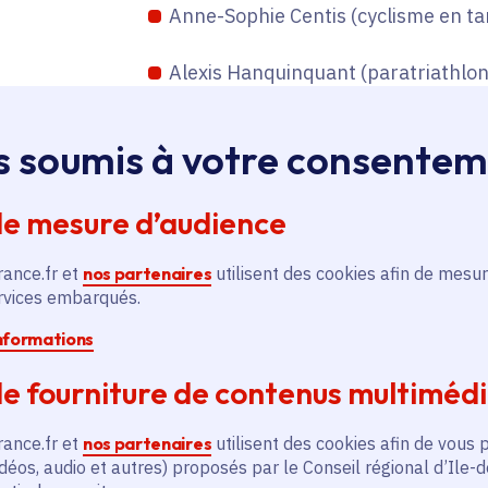
Anne-Sophie Centis (cyclisme en t
Alexis Hanquinquant (paratriathlon
délégation française, avec Nantenin
d’ouverture des Jeux, le 28 août 2
s soumis à votre consente
Zakia Khudadadi (parataekwondo)
de mesure d’audience
Gabriel Araujo (paranatation),
rance.fr et
nos partenaires
utilisent des cookies afin de mesur
ervices embarqués.
Oksana Masters (handbike).
informations
Ces 6 athlètes de haut niveau viennent
e fourniture de contenus multiméd
d'Afghanistan (Zakia Khudadadi), des 
du Brésil (Oksana Masters).
rance.fr et
nos partenaires
utilisent des cookies afin de vous 
déos, audio et autres) proposés par le Conseil régional d’Ile-