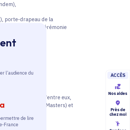
andem),
), porte-drapeau de la
 Keïta, lors de la cérémonie
024,
ment
,
er l’audience du
ACCÈS
Nos aides
 de France pour 3 d'entre eux,
ia
États-Unis (Oksana Masters) et
Près de
chez moi
permettre de lire
de-France