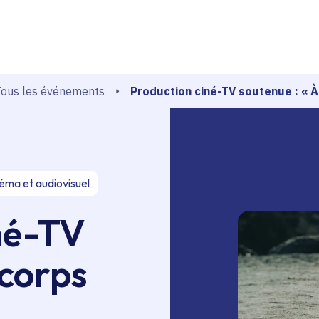
echerche
Production ciné-TV soutenue : « 
Tous les événements
éma et audiovisuel
né-TV
 corps