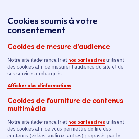
Panneau de gestion des cookies
Aller au menu
Aller au contenu principal
Aller au pied de page
Menu
Je re
Cookies soumis à votre
Toutes les actualités
Accueil
consentement
Cookies de mesure d’audience
Actualités
Notre site iledefrance.fr et
nos partenaires
utilisent
des cookies afin de mesurer l’audience du site et de
Articles, vidéos, magazines, podcasts... Découvrez
ses services embarqués.
toutes les actualités de la Région Île-de-France.
Afficher plus d’informations
Cookies de fourniture de contenus
multimédia
À la une
Notre site iledefrance.fr et
nos partenaires
utilisent
des cookies afin de vous permettre de lire des
contenus (vidéos, audio et autres) proposés par le