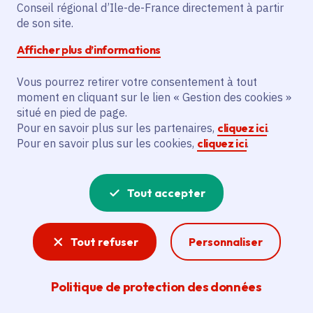
Conseil régional d’Ile-de-France directement à partir
de son site.
Afficher plus d’informations
Vous pourrez retirer votre consentement à tout
moment en cliquant sur le lien « Gestion des cookies »
Mon été, ma Région : que faire
situé en pied de page.
cet été à Paris et en Île-de-
Pour en savoir plus sur les partenaires,
cliquez ici
.
Pour en savoir plus sur les cookies,
cliquez ici
.
France ?
Tout accepter
1976 actualités au total
Tout refuser
Personnaliser
Actualité
Politique de protection des données