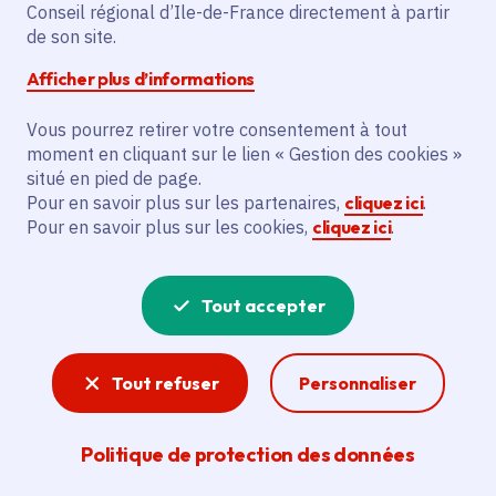
Conseil régional d’Ile-de-France directement à partir
de son site.
Partager
Afficher plus d’informations
Partager sur Facebook
Partager sur Twitter
Partager sur Linkedin
Copier dans le presse-papier
Vous pourrez retirer votre consentement à tout
moment en cliquant sur le lien « Gestion des cookies »
Date de publication
Publié 19 novembre 2025
situé en pied de page.
Pour en savoir plus sur les partenaires,
cliquez ici
.
Temps de lecture
5 minutes
Pour en savoir plus sur les cookies,
cliquez ici
.
Agrandir l'image
Tout accepter
Tout refuser
Personnaliser
Politique de protection des données