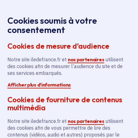
Panneau de gestion des cookies
Aller au menu
Aller au contenu principal
Aller au pied de page
Menu
Je re
Cookies soumis à votre
Voyage en
Toutes les actualités
Accueil
consentement
villégiature : le Moulin Fidel au Plessis-Robinson (92)
Cookies de mesure d’audience
Notre site iledefrance.fr et
nos partenaires
utilisent
Actualité
Patrimoine artistique et architectural
des cookies afin de mesurer l’audience du site et de
ses services embarqués.
Le Plessis-Robinson
Afficher plus d’informations
Voyage en villégiature :
Cookies de fourniture de contenus
le Moulin Fidel au
multimédia
Plessis-Robinson (92)
Notre site iledefrance.fr et
nos partenaires
utilisent
des cookies afin de vous permettre de lire des
contenus (vidéos, audio et autres) proposés par le