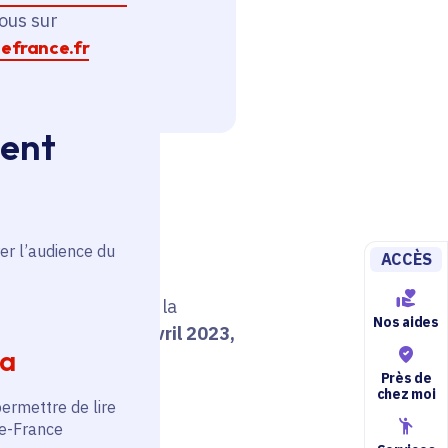
ous sur
efrance.fr
ment
er l’audience du
ACCÈS
elles qui sont dans la
Nos aides
ition,
depuis le 3 avril 2023,
ia
Près de
chez moi
permettre de lire
de-France
réserver