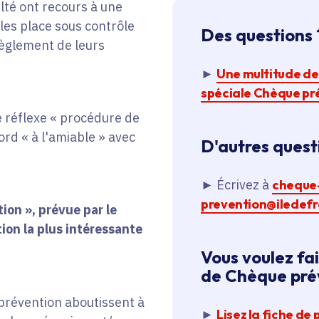
ulté ont recours à une
 les place sous contrôle
Des questions 
 règlement de leurs
►
Une multitude de
spéciale Chèque pr
e réflexe « procédure de
ord « à l'amiable » avec
D'autres quest
► Écrivez à
cheque
prevention@iledefr
ion », prévue par le
ion la plus intéressante
Vous voulez f
de Chèque pré
révention aboutissent à
►
Lisez la fiche de