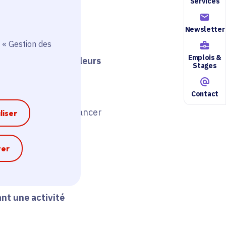
Services
Newsletter
 « Gestion des
 à réagir le plus
Emplois &
er leur activité et leurs
Stages
Contact
ntion permet de financer
liser
e
ter
 ?
nt une activité