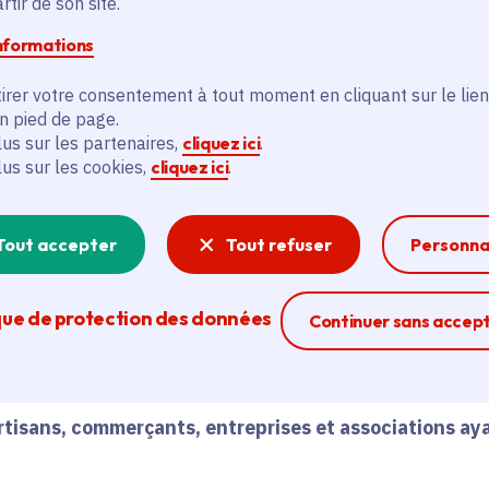
tir de son site.
emploi
informations
irer votre consentement à tout moment en cliquant sur le lien
ention a pour but d’
aider les TPE et PME franciliennes
en pied de page.
e difficulté financière pour leur permettre de préserv
lus sur les partenaires,
cliquez ici
.
lus sur les cookies,
cliquez ici
.
gie économique régionale
Impact 2028
, le Chèque préve
Tout accepter
Tout refuser
Personna
rocédure de prévention.
que de protection des données
Ferme la modal
Continuer sans accep
icier du Chèque prévention
rtisans, commerçants, entreprises et associations aya