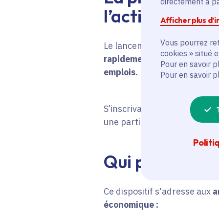
directement à par
l’activité et l’
Afficher plus d’
Vous pourrez ret
Le lancement du Chèque prév
cookies » situé 
rapidement possible en cas d
Pour en savoir p
emplois.
Pour en savoir p
S’inscrivant dans la straté
une partie des coûts de la p
Politi
Qui peut bénéf
Ce dispositif s'adresse aux
a
économique
: