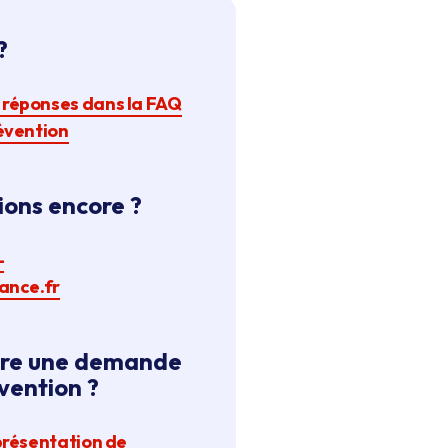
?
 réponses dans la FAQ
évention
ions encore ?
-
ance.fr
aire une demande
vention ?
 présentation de