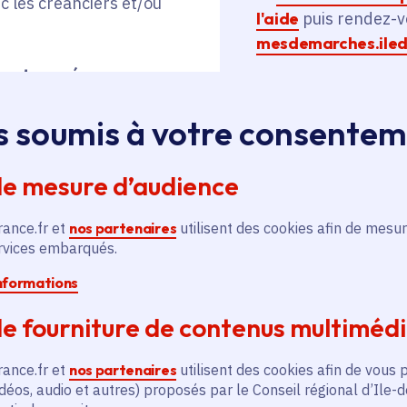
c les créanciers et/ou
l'aide
puis rendez-v
mesdemarches.iled
sont sauvés par une
, contre moins de 3
s soumis à votre consente
édure collective,
entielle et le dirigeant
de mesure d’audience
otage de son entreprise.
rance.fr et
nos partenaires
utilisent des cookies afin de mesur
ervices embarqués.
our les entreprises, la Région entend donc encourager c
informations
cédure de prévention. Pour cela, elle met à leur dispos
e fourniture de contenus multiméd
rance.fr et
nos partenaires
utilisent des cookies afin de vous 
déos, audio et autres) proposés par le Conseil régional d’Ile-
de prévention pour mieux p