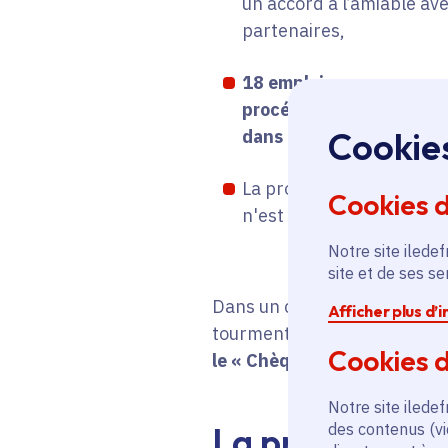
un accord à l’amiable ave
partenaires,
18 emplois en moyenne 
procédure de prévention
Cookie
dans le cadre d'une proc
La procédure reste confid
Cookies 
n'est pas dessaisi du pil
Notre site iledef
site et de ses s
Dans un contexte difficile p
Afficher plus d’
tourmente à recourir à la pro
Cookies d
le « Chèque prévention ».
Notre site iledef
des contenus (vi
La procédure 