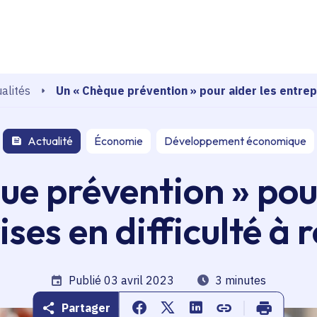
echerche
Un « Chèque prévention » pour aider les entrepr
alités
Actualité
Économie
Développement économique
ue prévention » pour
ises en difficulté à 
Date de publication
Publié 03 avril 2023
Temps de lecture
3 minutes
Partager
Partager sur Facebook
Partager sur Twitter
Partager sur Linkedin
Copier dans le pr
Imprimer