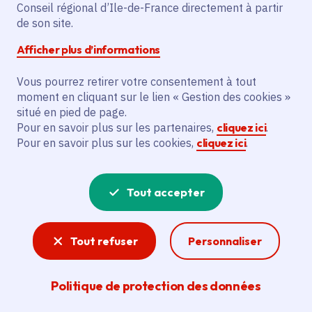
Conseil régional d’Ile-de-France directement à partir
de son site.
Afficher plus d’informations
Partager
Vous pourrez retirer votre consentement à tout
Partager sur Facebook
Partager sur Twitter
Partager sur Linkedin
Copier dans le presse-papier
moment en cliquant sur le lien « Gestion des cookies »
situé en pied de page.
Pour en savoir plus sur les partenaires,
cliquez ici
.
Date de publication
Publié 25 octobre 2021
Pour en savoir plus sur les cookies,
cliquez ici
.
Temps de lecture
3 minutes
Tout accepter
Agrandir l'image
Tout refuser
Personnaliser
Politique de protection des données