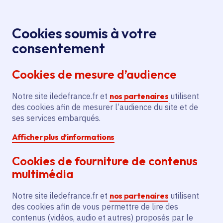
Panneau de gestion des cookies
Aller au menu
Aller au contenu principal
Aller au pied de page
Menu
Je re
Cookies soumis à votre
« Tandem : A
Toutes les actualités
Accueil
consentement
Tale of Shadows », nouveau jeu vidéo soutenu par la
Cookies de mesure d’audience
Région
Notre site iledefrance.fr et
nos partenaires
utilisent
des cookies afin de mesurer l’audience du site et de
Actualité
Cinéma et audiovisuel
Jeux vidéo
ses services embarqués.
Afficher plus d’informations
« Tandem : A Tale of
Cookies de fourniture de contenus
Shadows », nouveau
multimédia
jeu vidéo soutenu par
Notre site iledefrance.fr et
nos partenaires
utilisent
la Région
des cookies afin de vous permettre de lire des
contenus (vidéos, audio et autres) proposés par le