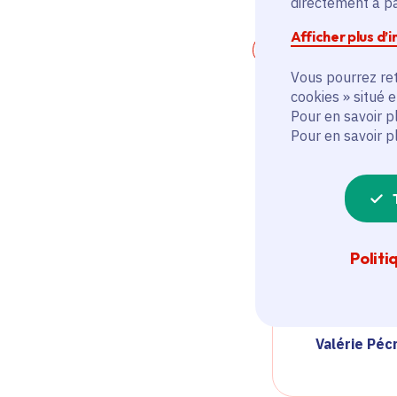
directement à par
Afficher plus d’
Vous pourrez ret
cookies » situé 
Je veux 
Pour en savoir p
d’Europe
Pour en savoir p
nous fra
numériqu
Francili
Grâce à 
l’automa
Politi
Navigo o
par les 
Valérie Pé