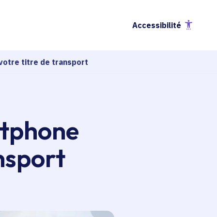
Accessibilité
otre titre de transport
rtphone
ansport
esse-papier