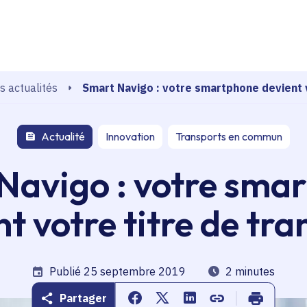
echerche
Smart Navigo : votre smartphone devient v
s actualités
Actualité
Innovation
Transports en commun
Navigo : votre sma
t votre titre de tr
Date de publication
Publié 25 septembre 2019
Temps de lecture
2 minutes
Partager
Partager sur Facebook
Partager sur Twitter
Partager sur Linkedin
Copier dans le pr
Imprimer