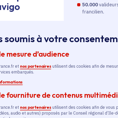
avigo
50.000
valideur
francilien.
s soumis à votre consente
de mesure d’audience
t Navigo est disponible avec les smartphones Android 
et fonctionnant avec l’opérateur Orange ou Sosh, mais
rance.fr et
nos partenaires
utilisent des cookies afin de mesur
nnalité Samsung Pay achetés en France et fonctionna
ervices embarqués.
e.
informations
e fourniture de contenus multiméd
es ? Des discussions sont en cours avec les principau
ble des usagers.
rance.fr et
nos partenaires
utilisent des cookies afin de vous 
déos, audio et autres) proposés par le Conseil régional d’Ile-