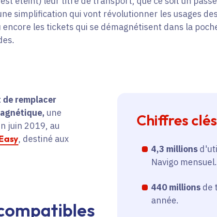
 est éteint) leur titre de transport, que ce soit un pass
ne simplification qui vont révolutionner les usages des
encore les tickets qui se démagnétisent dans la poche 
des.
st de remplacer
magnétique,
une
Chiffres clés
n juin 2019, au
 Easy
, destiné aux
4,3 millions
d'ut
Navigo mensuel.
440 millions
de 
année.
compatibles