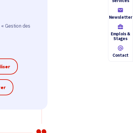
Services
Newsletter
 « Gestion des
rt Région
Emplois &
Stages
phone,
 services
Contact
che des
 liberté.
liser
passe
e
ter
attendu