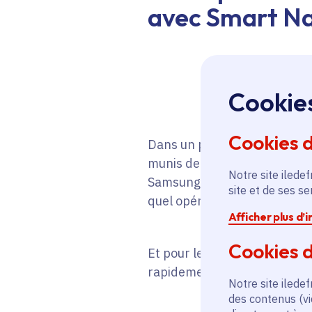
avec Smart N
Cookie
Cookies 
Dans un premier temps, Smar
munis de la technologie NFC 
Notre site iledef
Samsung dotés de la fonctio
site et de ses s
quel opérateur de téléphoni
Afficher plus d’
Cookies d
Et pour les autres smartphon
rapidement l’offre à l’ensem
Notre site iledef
des contenus (vi