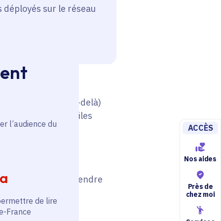
s déployés sur le réseau
ment
(version 4.4 et au-delà)
 aussi avec les mobiles
er l’audience du
ACCÈS
nt avec n'importe
Nos aides
ia
x fabricants pour étendre
Près de
chez moi
permettre de lire
de-France