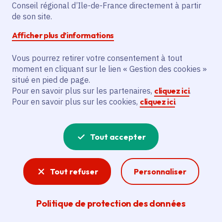
Partager
Conseil régional d’Ile-de-France directement à partir
de son site.
Partager sur Facebook
Partager sur Twitter
Partager sur Linkedin
Copier dans le presse-papier
Afficher plus d’informations
Vous pourrez retirer votre consentement à tout
Date de publication
Publié 09 septembre 2020 , mis à jour le 16
septembre 2020
moment en cliquant sur le lien « Gestion des cookies »
situé en pied de page.
Temps de lecture
3 minutes
Pour en savoir plus sur les partenaires,
cliquez ici
.
Pour en savoir plus sur les cookies,
cliquez ici
.
Agrandir l'image
Tout accepter
Tout refuser
Personnaliser
Politique de protection des données