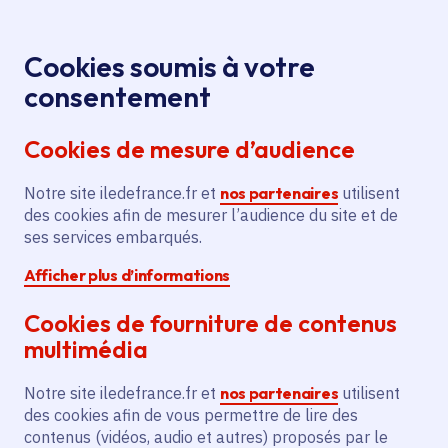
Panneau de gestion des cookies
Aller au menu
Aller au contenu principal
Aller au pied de page
Menu
Je re
Cookies soumis à votre
Première COP
Toutes les actualités
Accueil
consentement
Région Île-de-France pour le climat
Cookies de mesure d’audience
Notre site iledefrance.fr et
nos partenaires
utilisent
Actualité
Climat
Biodiversité
des cookies afin de mesurer l’audience du site et de
ses services embarqués.
Première COP Région
Afficher plus d’informations
Île-de-France pour le
Cookies de fourniture de contenus
climat
multimédia
Notre site iledefrance.fr et
nos partenaires
utilisent
des cookies afin de vous permettre de lire des
contenus (vidéos, audio et autres) proposés par le