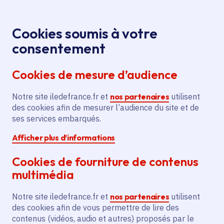
Panneau de gestion des cookies
Aller au menu
Aller au contenu principal
Aller au pied de page
Menu
Je re
Cookies soumis à votre
Plan vélo
Toutes les actualités
Accueil
consentement
régional : un soutien complet, de la voirie aux
Cookies de mesure d’audience
services innovants
Notre site iledefrance.fr et
nos partenaires
utilisent
des cookies afin de mesurer l’audience du site et de
Actualité
Institution
Vélo
ses services embarqués.
Afficher plus d’informations
Plan vélo régional : un
Cookies de fourniture de contenus
soutien complet, de la
multimédia
voirie aux services
Notre site iledefrance.fr et
nos partenaires
utilisent
innovants
des cookies afin de vous permettre de lire des
contenus (vidéos, audio et autres) proposés par le