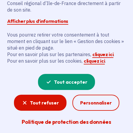
Conseil régional d’Ile-de-France directement à partir
de son site.
Afficher plus d’informations
Partager
Vous pourrez retirer votre consentement à tout
Partager sur Facebook
Partager sur Twitter
Partager sur Linkedin
Copier dans le presse-papier
moment en cliquant sur le lien « Gestion des cookies »
situé en pied de page.
Pour en savoir plus sur les partenaires,
cliquez ici
.
Date de publication
Publié 11 mars 2019
Pour en savoir plus sur les cookies,
cliquez ici
.
Temps de lecture
4 minutes
Tout accepter
Agrandir l'image
Tout refuser
Personnaliser
Politique de protection des données