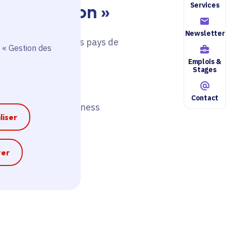
Paris Region »
Services
Newsletter
marchés visés, ou les pays de
 « Gestion des
des entreprises
Emplois &
Stages
Contact
 « Paris Region Business
liser
ue :
e
ter