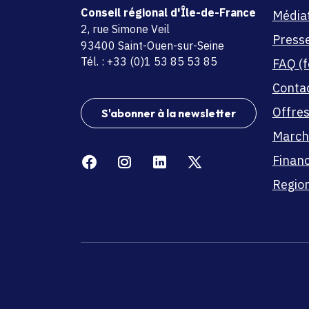
Conseil régional d'Île-de-France
Média
adresse
2, rue Simone Veil
Press
code postal et commune
93400 Saint-Ouen-sur-Seine
Tél. : +33 (0)1 53 85 53 85
FAQ (f
Conta
Offres
S'abonner à la newsletter
March
Facebook
Instagram
Linkedin
X
Finan
Region