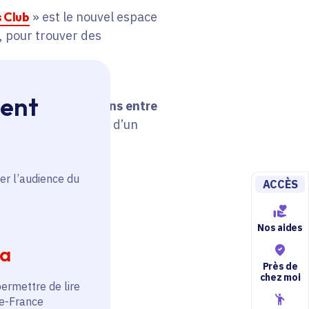
s Club
» est le nouvel espace
, pour trouver des
ment
er les collaborations entre
ffres, de la création d’un
er l’audience du
ACCÈS
Nos aides
ia
Près de
chez moi
permettre de lire
de-France