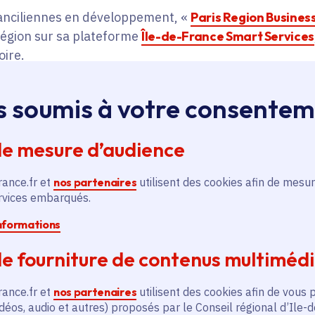
ranciliennes en développement, «
Paris Region Busines
égion sur sa plateforme
Île-de-France Smart Services
oire.
s soumis à votre consente
à tous, a été conçu comme
un espace destiné à développ
ar exemple dans le cadre d’un
sourcing,
d’un appel d’o
de mesure d’audience
echerche d’un sous-traitant.
rance.fr et
nos partenaires
utilisent des cookies afin de mesur
ervices embarqués.
informations
Accédez au service Paris Region Business Club
e fourniture de contenus multiméd
rance.fr et
nos partenaires
utilisent des cookies afin de vous 
déos, audio et autres) proposés par le Conseil régional d’Ile-