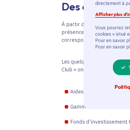
Des entreprise
directement à par
Afficher plus d’
À partir de mots-clés comme 
Vous pourrez ret
présence à l’international «
cookies » situé 
correspondant aux critères
Pour en savoir p
Pour en savoir p
Les quelque
3.500 entrepris
Club » ont toutes été soutenu
Politi
Aides
TP’up
et
PM’up
pou
Gamme d’aides à l’innov
Fonds d'investissement P