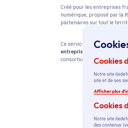
Créé pour les entreprises f
numérique, proposé par la R
partenaires sur tout le territ
Cookie
Ce service en ligne, ouvert 
entreprises franciliennes.
P
Cookies 
consortium ou encore de la r
Notre site iledef
site et de ses s
Afficher plus d’
Cookies d
Notre site iledef
des contenus (vi