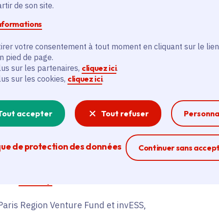
s labellisées « Powered by 
tir de son site.
informations
le domaine d’activité, la technologie développée, les 
irer votre consentement à tout moment en cliquant sur le lien
 Paris Region Business Club » permet de sélectionner 
en pied de page.
 recherchés.
lus sur les partenaires,
cliquez ici
.
lus sur les cookies,
cliquez ici
.
es sélectionnées
pour être présentées dans le service
Tout accepter
Tout refuser
Personna
es par la Région dans le cadre de ses dispositifs tels q
que de protection des données
Ferme la modal
Continuer sans accep
r le développement économique,
ation
Innov’up
,
aris Region Venture Fund et invESS,