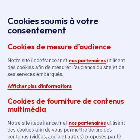
Panneau de gestion des cookies
Aller au menu
Aller au contenu principal
Aller au pied de page
Menu
Je re
Cookies soumis à votre
Écoles de
Toutes les actualités
Accueil
consentement
production : développer ces établissements où l'on
Cookies de mesure d’audience
apprend un métier en le faisant
Notre site iledefrance.fr et
nos partenaires
utilisent
des cookies afin de mesurer l’audience du site et de
Actualité
Apprentissage
ses services embarqués.
Afficher plus d’informations
Formation professionnelle
Cookies de fourniture de contenus
Écoles de production :
multimédia
développer ces
Notre site iledefrance.fr et
nos partenaires
utilisent
établissements où l'on
des cookies afin de vous permettre de lire des
contenus (vidéos, audio et autres) proposés par le