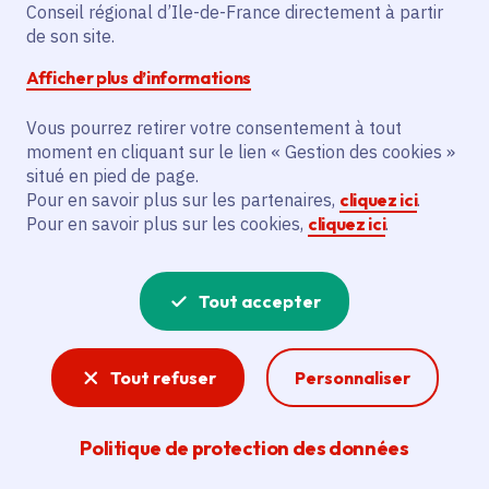
apprend un métier en
Conseil régional d’Ile-de-France directement à partir
de son site.
le faisant
Afficher plus d’informations
Vous pourrez retirer votre consentement à tout
moment en cliquant sur le lien « Gestion des cookies »
situé en pied de page.
Partager
Pour en savoir plus sur les partenaires,
cliquez ici
.
Pour en savoir plus sur les cookies,
cliquez ici
.
Partager sur Facebook
Partager sur Twitter
Partager sur Linkedin
Copier dans le presse-papier
Tout accepter
Date de publication
Publié 03 février 2025 , mis à jour le 16 octobre
2025
Temps de lecture
3 minutes
Tout refuser
Personnaliser
Agrandir l'image
Politique de protection des données