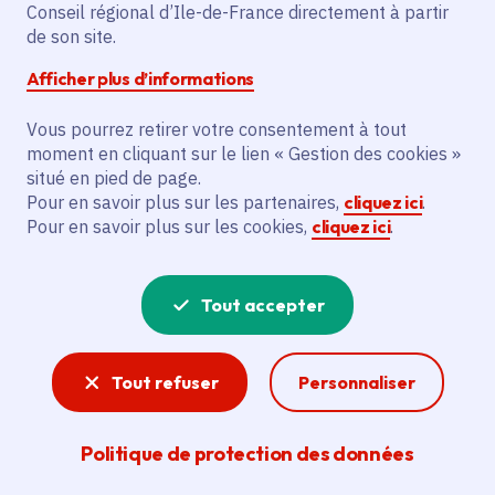
Conseil régional d’Ile-de-France directement à partir
de son site.
Afficher plus d’informations
Partager
Vous pourrez retirer votre consentement à tout
Partager sur Facebook
Partager sur Twitter
Partager sur Linkedin
Copier dans le presse-papier
moment en cliquant sur le lien « Gestion des cookies »
situé en pied de page.
Pour en savoir plus sur les partenaires,
cliquez ici
.
Date de publication
Publié 07 décembre 2020
Pour en savoir plus sur les cookies,
cliquez ici
.
Temps de lecture
2 minutes
Tout accepter
Agrandir l'image
Tout refuser
Personnaliser
Politique de protection des données