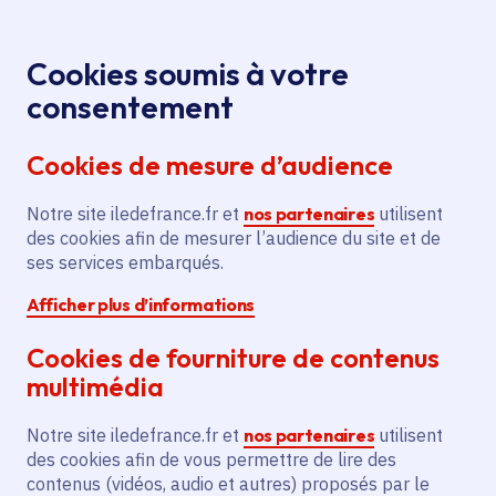
Panneau de gestion des cookies
Aller au menu
Aller au contenu principal
Aller au pied de page
Menu
Je re
Cookies soumis à votre
Chaires Blaise
Toutes les actualités
Accueil
consentement
Pascal 2020 : 4 chercheurs étrangers soutenus par
Cookies de mesure d’audience
la Région
Notre site iledefrance.fr et
nos partenaires
utilisent
des cookies afin de mesurer l’audience du site et de
Actualité
Actions internationales
Recherche
ses services embarqués.
Afficher plus d’informations
Chaires Blaise Pascal
Cookies de fourniture de contenus
2020 : 4 chercheurs
multimédia
étrangers soutenus par
Notre site iledefrance.fr et
nos partenaires
utilisent
la Région
des cookies afin de vous permettre de lire des
contenus (vidéos, audio et autres) proposés par le