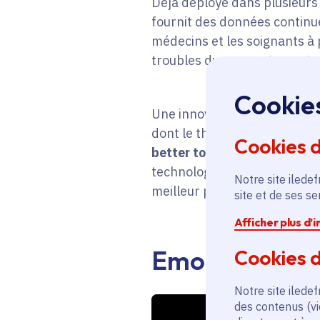
Déjà déployé dans plusieurs 
fournit des données continue
médecins et les soignants à
troubles du comportement e
Cookie
Une innovation qui devrait f
dont le thème de l’édition 2
Cookies 
better tomorrow » ou
comme
technologique peut se mettre
Notre site iledef
meilleur pour tous
.
site et de ses s
Afficher plus d’
Emobot se dév
Cookies d
Notre site iledef
des contenus (vi