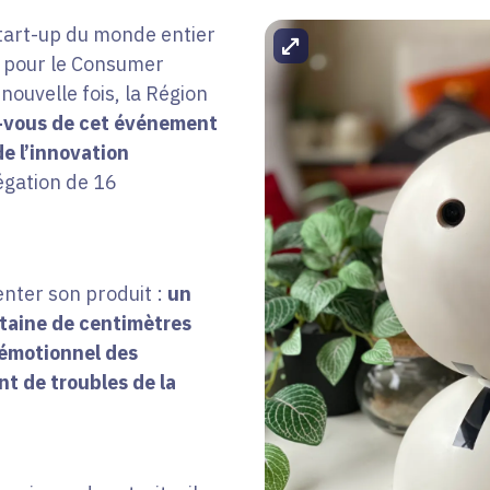
start-up du monde entier
Agrandir l'image
s pour le Consumer
nouvelle fois, la Région
-vous de cet événement
e l’innovation
égation de 16
nter son produit :
un
gtaine de centimètres
t émotionnel des
t de troubles de la