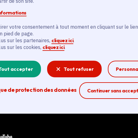
tir de son site.
informations
irer votre consentement à tout moment en cliquant sur le lien
en pied de page.
lus sur les partenaires,
cliquez ici
.
lus sur les cookies,
cliquez ici
.
Tout accepter
Tout refuser
Personna
Play video
que de protection des données
Ferme la modal
Continuer sans accep