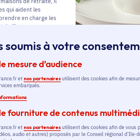
maisons de retraite, il
s qui aident les
 prendre en charge les
t de l’humeur.
s soumis à votre consente
aire sensation au salon
023 est
« Tech for a
de mesure d’audience
nt l’innovation
 au service d’un futur
rance.fr et
nos partenaires
utilisent des cookies afin de mesur
ervices embarqués.
informations
oile en images
e fourniture de contenus multiméd
rance.fr et
nos partenaires
utilisent des cookies afin de vous 
déos, audio et autres) proposés par le Conseil régional d’Ile-