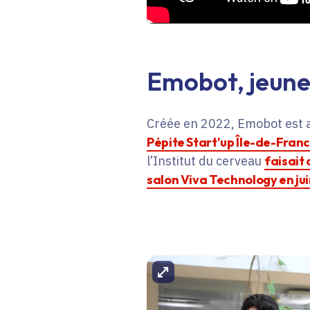
Emobot, jeune 
Créée en 2022, Emobot est 
Pépite Start'up Île-de-Fran
l’Institut du cerveau
faisait 
salon Viva Technology en jui
Agrandir l'image