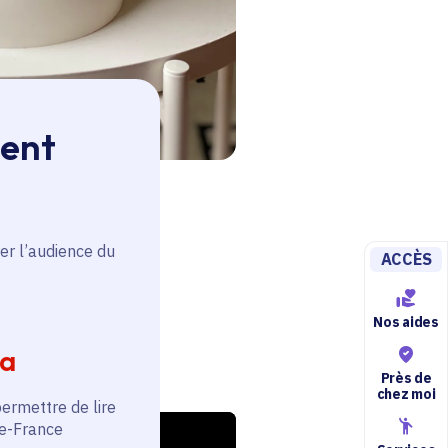
ment
er l’audience du
ACCÈS
Nos aides
ia
Près de
chez moi
permettre de lire
de-France