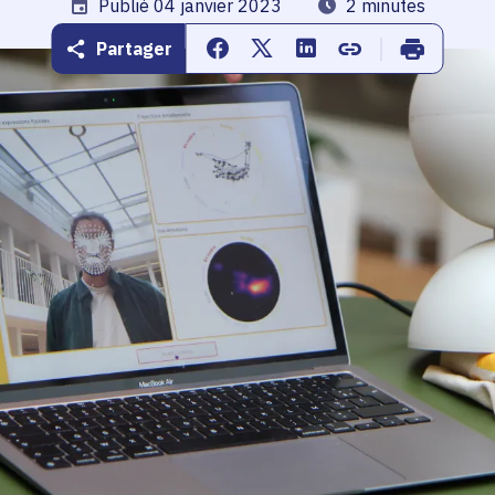
Date de publication
Publié 04 janvier 2023
Temps de lecture
2 minutes
Partager
Partager sur Facebook
Partager sur Twitter
Partager sur Linkedin
Copier dans le pr
Imprimer