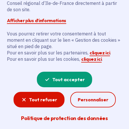
transmission des
Conseil régional d’Ile-de-France directement à partir
de son site.
exploitations
Afficher plus d’informations
Vous pourrez retirer votre consentement à tout
moment en cliquant sur le lien « Gestion des cookies »
situé en pied de page.
Partager
Pour en savoir plus sur les partenaires,
cliquez ici
.
Pour en savoir plus sur les cookies,
cliquez ici
.
Partager sur Facebook
Partager sur Twitter
Partager sur Linkedin
Copier dans le presse-papier
Tout accepter
Date de publication
Publié 16 février 2024
Temps de lecture
4 minutes
Tout refuser
Personnaliser
Agrandir l'image
Politique de protection des données