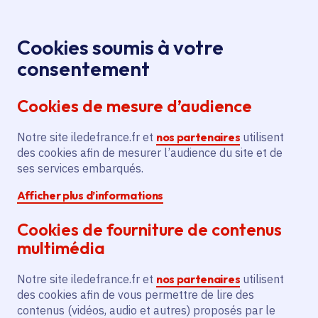
Panneau de gestion des cookies
Aller au menu
Aller au contenu principal
Aller au pied de page
Menu
Je re
Cookies soumis à votre
Agriculture :
Toutes les actualités
Accueil
consentement
30 000 euros pour accompagner la transmission des
Cookies de mesure d’audience
exploitations
Notre site iledefrance.fr et
nos partenaires
utilisent
des cookies afin de mesurer l’audience du site et de
Actualité
Agriculture
ses services embarqués.
Afficher plus d’informations
Économie circulaire et gestion des déchets
Ruralité
Cookies de fourniture de contenus
Agriculture : 30 000
multimédia
euros pour
Notre site iledefrance.fr et
nos partenaires
utilisent
accompagner la
des cookies afin de vous permettre de lire des
contenus (vidéos, audio et autres) proposés par le