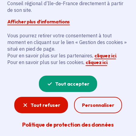
Découvrez toutes les actions financées dans
Conseil régional d’Ile-de-France directement à partir
de son site.
votre commune en un clic.
Afficher plus d’informations
Rechercher par commune ou code postal
Vous pourrez retirer votre consentement à tout
moment en cliquant sur le lien « Gestion des cookies »
situé en pied de page.
Choisissez une thématique
Pour en savoir plus sur les partenaires,
cliquez ici
.
Pour en savoir plus sur les cookies,
cliquez ici
.
Tout accepter
Tout refuser
Personnaliser
Quelques exemples
d'équipements
Politique de protection des données
sportifs financés par