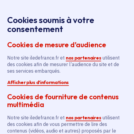
Panneau de gestion des cookies
Aller au menu
Aller au contenu principal
Aller au pied de page
Menu
Je re
Cookies soumis à votre
Ma Région près de
consentement
Tous les services
Accueil
chez moi
Cookies de mesure d’audience
Service
Notre site iledefrance.fr et
nos partenaires
utilisent
Budget
Institution
des cookies afin de mesurer l’audience du site et de
ses services embarqués.
Ma Région près de
Afficher plus d’informations
chez moi
Cookies de fourniture de contenus
multimédia
La Région Île-de-France est la 1re collectivité
à vous proposer l'ensemble des actions
Notre site iledefrance.fr et
nos partenaires
utilisent
menées sur son territoire grâce à une
des cookies afin de vous permettre de lire des
technologie inédite conçue à l'aide de l'IA.
contenus (vidéos, audio et autres) proposés par le