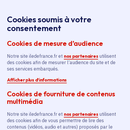
Panneau de gestion des cookies
Aller au menu
Aller au contenu principal
Aller au pied de page
Menu
Je re
Cookies soumis à votre
consentement
Tous les services
Ma Région près de
Accueil
chez moi
Transport et mobilité
Transports en
Cookies de mesure d’audience
RER E : Prolongement entre Haussmann
commun
Saint-Lazare et Mantes-la-Jolie
Notre site iledefrance.fr et
nos partenaires
utilisent
des cookies afin de mesurer l’audience du site et de
RER E : Prolongement entre
ses services embarqués.
Haussmann Saint-Lazare et
Afficher plus d’informations
Mantes-la-Jolie
Cookies de fourniture de contenus
Transports en commun
multimédia
Communes
Mantes-la-Jolie
(78)
Notre site iledefrance.fr et
nos partenaires
utilisent
Voté en 2025
des cookies afin de vous permettre de lire des
contenus (vidéos, audio et autres) proposés par le