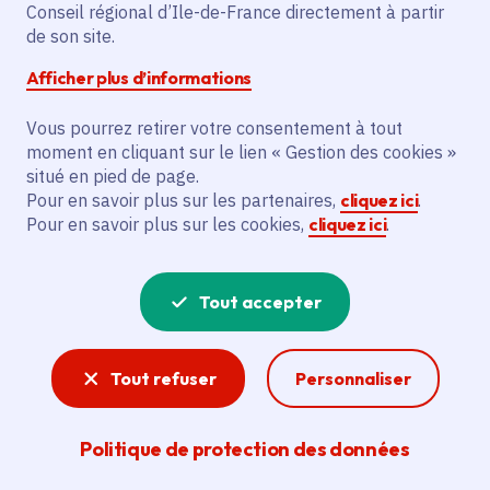
Conseil régional d’Ile-de-France directement à partir
Description
de son site.
Le projet vise à prolonger le RER E à
Afficher plus d’informations
l’ouest en construisant une infrastructure
Vous pourrez retirer votre consentement à tout
nouvelle de 8 km, en réaménageant 47
moment en cliquant sur le lien « Gestion des cookies »
km de ligne, en créant 3 nouvelles gares
situé en pied de page.
et en installant un nouveau système
Pour en savoir plus sur les partenaires,
cliquez ici
.
d’exploitation NExTEO. Il concerne
Pour en savoir plus sur les cookies,
cliquez ici
.
principalement SNCF Réseau et
améliorera la qualité de service, la
Tout accepter
modernisation de l’exploitation et la
performance du réseau ferroviaire.
L’objectif est l’attribution d’une subvention
Tout refuser
Personnaliser
pour le financement de cette extension.
Politique de protection des données
Voir la délibération