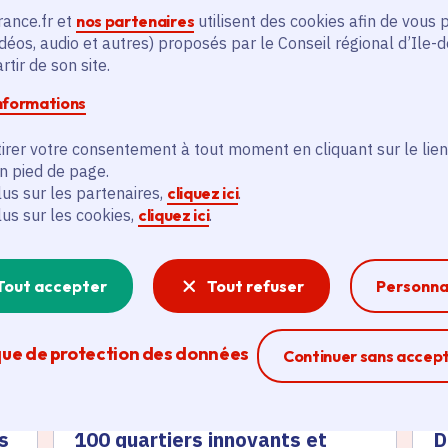
rance.fr et
nos partenaires
utilisent des cookies afin de vous 
déos, audio et autres) proposés par le Conseil régional d’Ile-
tir de son site.
informations
irer votre consentement à tout moment en cliquant sur le lien
en pied de page.
és
lus sur les partenaires,
cliquez ici
.
lus sur les cookies,
cliquez ici
.
Actualité
A
thématique active
thém
Tout accepter
Tout refuser
Personna
que de protection des données
Ferme la modal
Continuer sans accep
s
100 quartiers innovants et
D