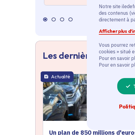
Notre site iledef
des contenus (vi
directement à par
Afficher plus d’
Vous pourrez ret
cookies » situé 
Les dernières actualit
Pour en savoir p
Pour en savoir p
Actualité
thématique active
Politi
Un plan de 850 millions d'euro