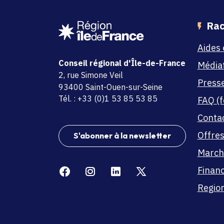
Rac
Aides 
Conseil régional d'Île-de-France
Média
adresse
2, rue Simone Veil
Press
code postal et commune
93400 Saint-Ouen-sur-Seine
Tél. : +33 (0)1 53 85 53 85
FAQ (f
Conta
Offres
S'abonner à la newsletter
March
Facebook
Instagram
Linkedin
X
Finan
Region