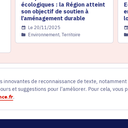
écologiques : la Région atteint
E
son objectif de soutien à
e
l’aménagement durable
l
Date de l'arrêté
Le 20/11/2025
Da
Catégorie
Environnement, Territoire
C
es innovantes de reconnaissance de texte, notamment p
tours et suggestions pour l'améliorer. Pour cela, vous 
ce.fr
.