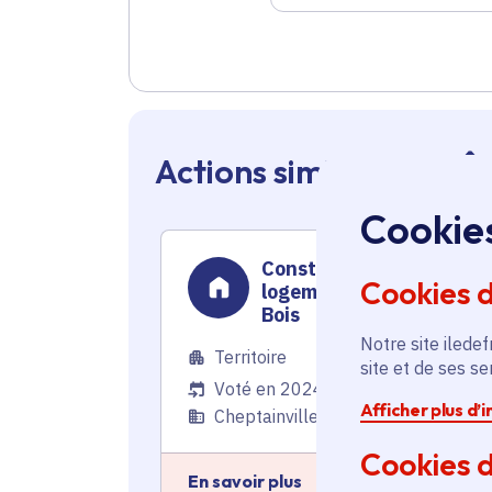
Actions similaires en 
Cookie
Construction de
Cookies 
logements dans la rue d
Bois
Notre site iledef
Territoire
site et de ses s
Voté en 2024
Afficher plus d’
Cheptainville (91)
Cookies d
En savoir plus