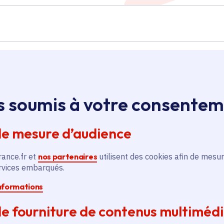
Île-de-France
s soumis à votre consente
Construction de
de mesure d’audience
u
logements dans la rue du
Bois
rance.fr et
nos partenaires
utilisent des cookies afin de mesur
Territoire
ervices embarqués.
Voté en 2022
informations
Nanterre (92)
e fourniture de contenus multiméd
En savoir plus
En