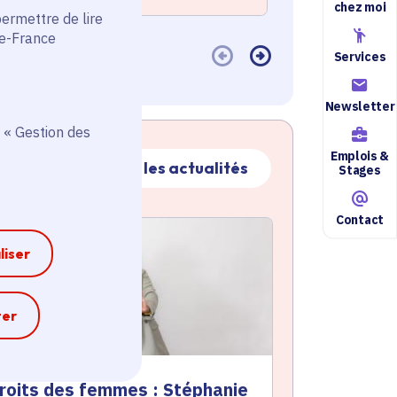
chez moi
permettre de lire
de-France
Services
Newsletter
 « Gestion des
Emplois &
Toutes les actualités
Stages
Contact
ctualité
atique active
liser
e
ter
roits des femmes : Stéphanie