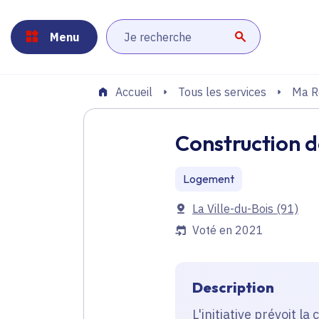
Panneau de gestion des cookies
Aller au menu
Aller au contenu principal
Aller au pied de page
Menu
Lancer la r
Tous les services
Ma R
Accueil
Construction d
Logement
Communes
La Ville-du-Bois
(91)
Voté en 2021
Description
L'initiative prévoit l