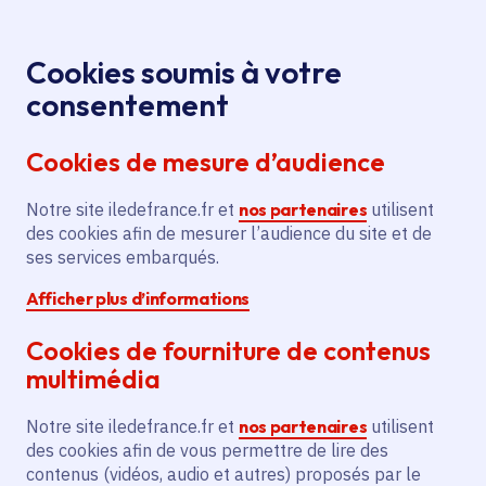
Panneau de gestion des cookies
Aller au menu
Aller au contenu principal
Aller au pied de page
Menu
Je re
Cookies soumis à votre
consentement
Tous les services
Ma Région près de
Accueil
Construction
chez moi
Territoire
Logement
Cookies de mesure d’audience
de logements dans la rue de l'Écoute s'il pleut
Notre site iledefrance.fr et
Construction de logements
nos partenaires
utilisent
des cookies afin de mesurer l’audience du site et de
dans la rue de l'Écoute s'il
ses services embarqués.
pleut
Afficher plus d’informations
Logement
Cookies de fourniture de contenus
multimédia
Communes
Bondoufle
(91)
Voté en 2023
Notre site iledefrance.fr et
nos partenaires
utilisent
des cookies afin de vous permettre de lire des
contenus (vidéos, audio et autres) proposés par le
Description