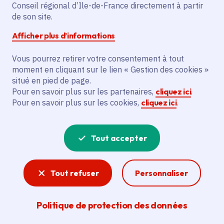
Conseil régional d’Ile-de-France directement à partir
de son site.
L'initiative prévoit la construction de 22
logements prêt locatif à usage social
Afficher plus d’informations
(Plus), 17 logements prêt locatif aidé
d’intégration (Plai) et 16 logements prêt
Vous pourrez retirer votre consentement à tout
moment en cliquant sur le lien « Gestion des cookies »
locatif social (Pls). Ces logements seront
situé en pied de page.
situés 6/8 rue de l'Ecoute s'il Pleut à
Pour en savoir plus sur les partenaires,
cliquez ici
.
Bondoufle dans le cadre d'une vente en
Pour en savoir plus sur les cookies,
cliquez ici
.
l'état futur d'achèvement (Vefa).
Tout accepter
Voir la délibération
Tout refuser
Personnaliser
Logement
Politique de protection des données
Mixité sociale, accès au logement,
aménagement de quartiers innovants et