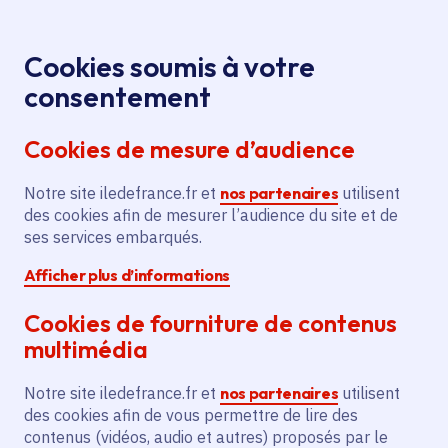
Panneau de gestion des cookies
Aller au menu
Aller au contenu principal
Aller au pied de page
Menu
Je re
Cookies soumis à votre
consentement
Tous les services
Ma Région près de
Accueil
Construction
chez moi
Territoire
Logement
Cookies de mesure d’audience
de logements dans l'avenue Jean Jaurès
Notre site iledefrance.fr et
Construction de logements
nos partenaires
utilisent
des cookies afin de mesurer l’audience du site et de
dans l'avenue Jean Jaurès
ses services embarqués.
Afficher plus d’informations
Logement
Cookies de fourniture de contenus
Communes
Brou-sur-Chantereine
(77)
multimédia
Voté en 2021
Notre site iledefrance.fr et
nos partenaires
utilisent
des cookies afin de vous permettre de lire des
Description
contenus (vidéos, audio et autres) proposés par le