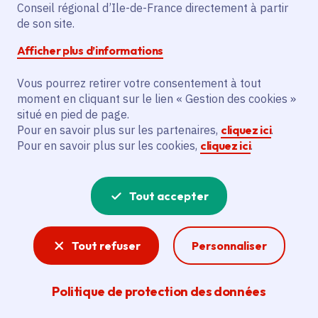
L'initiative prévoit la construction de 12
Conseil régional d’Ile-de-France directement à partir
logements prêt locatif à usage social
de son site.
(Plus), 9 logements prêt locatif aidé
Afficher plus d’informations
d'intégration (Plai), et 5 logements prêt
locatif social (Pls). Ces logements seront
Vous pourrez retirer votre consentement à tout
moment en cliquant sur le lien « Gestion des cookies »
situés 66 avenue Jean Jaurès à Brou-sur-
situé en pied de page.
Chantereine.
Pour en savoir plus sur les partenaires,
cliquez ici
.
Pour en savoir plus sur les cookies,
cliquez ici
.
Voir la délibération
Tout accepter
Logement
Tout refuser
Personnaliser
Mixité sociale, accès au logement,
aménagement de quartiers innovants et
écologiques, construction de nouveaux
Politique de protection des données
logements... La Région s’attache à améliorer