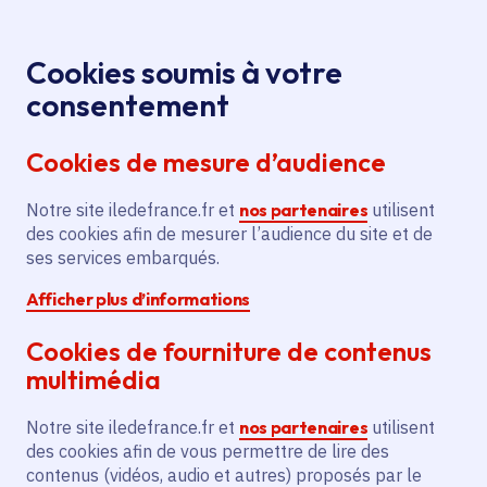
Panneau de gestion des cookies
Aller au menu
Aller au contenu principal
Aller au pied de page
Menu
Je re
Cookies soumis à votre
consentement
Tous les services
Ma Région près de
Accueil
chez moi
Territoire
Aménagement du territoire
Cookies de mesure d’audience
Réhabilitation de la ferme Bachelier pour
création d'un restaurant et d'un bar culturel
Notre site iledefrance.fr et
nos partenaires
utilisent
des cookies afin de mesurer l’audience du site et de
Réhabilitation de la ferme
ses services embarqués.
Bachelier pour création d'un
Afficher plus d’informations
restaurant et d'un bar
culturel
Cookies de fourniture de contenus
multimédia
Aménagement du territoire
Notre site iledefrance.fr et
nos partenaires
utilisent
Communes
Mormant
(77)
des cookies afin de vous permettre de lire des
contenus (vidéos, audio et autres) proposés par le
Voté en 2025