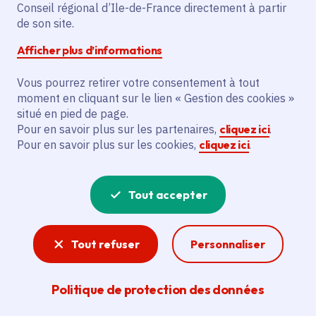
Conseil régional d’Ile-de-France directement à partir
de son site.
Description
Afficher plus d’informations
Le projet vise à réhabiliter la ferme
Vous pourrez retirer votre consentement à tout
Bachelier à Mormant pour créer un
moment en cliquant sur le lien « Gestion des cookies »
restaurant/espace d'exposition, un bar
situé en pied de page.
culturel et aménager la cour intérieure.
Pour en savoir plus sur les partenaires,
cliquez ici
.
Les actions incluent la rénovation de la
Pour en savoir plus sur les cookies,
cliquez ici
.
toiture, l'isolation, l'installation de
menuiseries performantes, de pompes à
Tout accepter
chaleur et de brise-soleil, ainsi que le
réaménagement de l'espace extérieur. Le
bénéficiaire principal est la commune de
Tout refuser
Personnaliser
Mormant. L'objectif est de transformer ce
bâtiment patrimonial en un pôle de vie
Politique de protection des données
culturelle et gastronomique pour
renforcer l'attractivité du centre-ville.