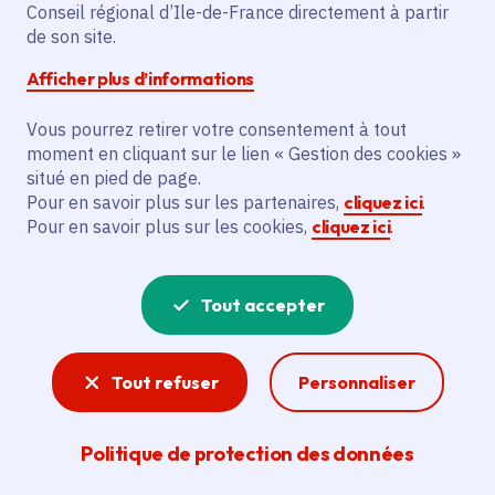
Conseil régional d’Ile-de-France directement à partir
Description
de son site.
Le projet vise à reconstruire un accueil de
Afficher plus d’informations
loisirs de 933 m² avec 8 salles d'activités,
Vous pourrez retirer votre consentement à tout
2 dortoirs, un jardin et une aire de jeux, au
moment en cliquant sur le lien « Gestion des cookies »
profit de la commune de Meaux, d'écoles
situé en pied de page.
maternelles et élémentaires Compayré 1
Pour en savoir plus sur les partenaires,
cliquez ici
.
et 2, et de l'Accueil de loisirs Compayré.
Pour en savoir plus sur les cookies,
cliquez ici
.
Voir la délibération
Tout accepter
Tout refuser
Personnaliser
Aménagement du territoire
La Région œuvre à offrir aux Franciliens un
Politique de protection des données
cadre de vie de qualité au travers des actions
qu’elle mène en matière d’aménagement