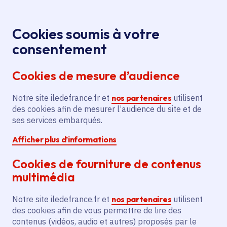
Panneau de gestion des cookies
Aller au menu
Aller au contenu principal
Aller au pied de page
Menu
Je re
Cookies soumis à votre
consentement
Tous les services
Ma Région près de
Accueil
chez moi
Territoire
Aménagement du territoire
Cookies de mesure d’audience
Réfection des alvéoles du parking, des entrées
et équipement en mobilier urbain du parc forestier
Notre site iledefrance.fr et
nos partenaires
utilisent
de la Poudrerie
des cookies afin de mesurer l’audience du site et de
ses services embarqués.
Réfection des alvéoles du
Afficher plus d’informations
parking, des entrées et
équipement en mobilier
Cookies de fourniture de contenus
urbain du parc forestier de la
multimédia
Poudrerie
Notre site iledefrance.fr et
nos partenaires
utilisent
des cookies afin de vous permettre de lire des
Aménagement du territoire
Environnement
contenus (vidéos, audio et autres) proposés par le