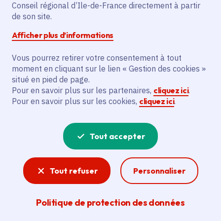
Conseil régional d’Ile-de-France directement à partir
Communes
Livry-Gargan
(93)
,
Sevran
(93)
,
Villepinte
(93)
,
de son site.
Vaujours
(93)
Voté en 2022
Afficher plus d’informations
Vous pourrez retirer votre consentement à tout
Description
moment en cliquant sur le lien « Gestion des cookies »
situé en pied de page.
Le projet vise à réhabiliter les alvéoles du
Pour en savoir plus sur les partenaires,
cliquez ici
.
parking, aménager les entrées et installer
Pour en savoir plus sur les cookies,
cliquez ici
.
le nouveau mobilier urbain dans le Parc de
la Poudrerie, propriété de l’État, situé aux
Tout accepter
communes de Livry-Gargan, Sevran,
Villepinte et Vaujours.
Tout refuser
Personnaliser
Voir la délibération
Politique de protection des données