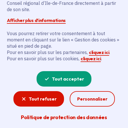
Conseil régional d’Ile-de-France directement à partir
de son site.
Description
Afficher plus d’informations
Le projet vise à réaménager un jardin
mellifère au Parc de la Poudrerie,
Vous pourrez retirer votre consentement à tout
préservant la biodiversité locale et
moment en cliquant sur le lien « Gestion des cookies »
situé en pied de page.
fournissant un abri pour la microfaune
Pour en savoir plus sur les partenaires,
cliquez ici
.
pollinisatrice.
Pour en savoir plus sur les cookies,
cliquez ici
.
Voir la délibération
Tout accepter
Biodiversité
Tout refuser
Personnaliser
La Région consacre 400 millions d'euros à la
biodiversité en Île-de-France dans les 10
Politique de protection des données
années à venir. Cette nouvelle stratégie