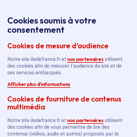
Panneau de gestion des cookies
Aller au menu
Aller au contenu principal
Aller au pied de page
Menu
Je re
Cookies soumis à votre
consentement
Tous les services
Ma Région près de
Accueil
chez moi
Environnement
Biodiversité
Cookies de mesure d’audience
Aménagement du jardin des pollinisateurs au parc
forestier de la Poudrerie
Notre site iledefrance.fr et
nos partenaires
utilisent
des cookies afin de mesurer l’audience du site et de
Aménagement du jardin des
ses services embarqués.
pollinisateurs au parc
Afficher plus d’informations
forestier de la Poudrerie
Cookies de fourniture de contenus
Biodiversité
multimédia
Communes
Livry-Gargan
(93)
,
Sevran
(93)
,
Villepinte
(93)
,
Notre site iledefrance.fr et
nos partenaires
utilisent
Vaujours
(93)
des cookies afin de vous permettre de lire des
Voté en 2022
contenus (vidéos, audio et autres) proposés par le