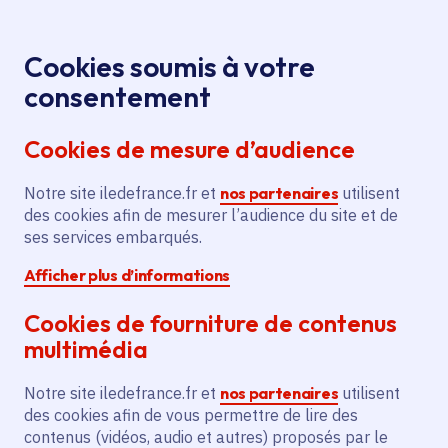
Panneau de gestion des cookies
Aller au menu
Aller au contenu principal
Aller au pied de page
Menu
Je re
Cookies soumis à votre
consentement
Tous les services
Ma Région près de
Accueil
Gala de boxe
chez moi
Sport - Loisirs
Sport
Cookies de mesure d’audience
« Tek Fight »
Notre site iledefrance.fr et
Gala de boxe « Tek Fight »
nos partenaires
utilisent
des cookies afin de mesurer l’audience du site et de
ses services embarqués.
Sport
Afficher plus d’informations
Communes
Meaux
(77)
Cookies de fourniture de contenus
Voté en 2025
multimédia
Description
Notre site iledefrance.fr et
nos partenaires
utilisent
des cookies afin de vous permettre de lire des
Le projet vise à organiser le gala « Tek
contenus (vidéos, audio et autres) proposés par le