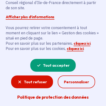
Fight » avec l'association Sport Event
Conseil régional d’Ile-de-France directement à partir
Insertion et la Fédération Française de
de son site.
Kick Boxing, de Muaythai et Disciplines
Afficher plus d’informations
Associées.
Vous pourrez retirer votre consentement à tout
moment en cliquant sur le lien « Gestion des cookies »
Voir la délibération
situé en pied de page.
Pour en savoir plus sur les partenaires,
cliquez ici
.
Pour en savoir plus sur les cookies,
cliquez ici
.
Sport
Santé, citoyenneté, lien social, intégration,
Tout accepter
attractivité… : les enjeux de la pratique sportive
sont multiples. La Région Île-de-France
Tout refuser
Personnaliser
encourage sa pratique pour tous en
modernisant les stades et autres équipements,
en soutenant certains événements et en se
Politique de protection des données
mobilisant pour l'organisation des Jeux
olympiques et paralympiques de Paris 2024.