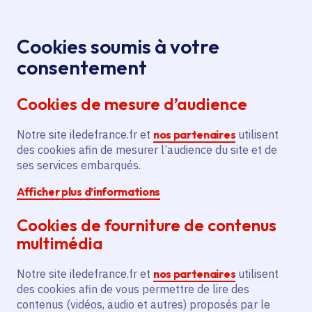
Panneau de gestion des cookies
Aller au menu
Aller au contenu principal
Aller au pied de page
Menu
Je re
Cookies soumis à votre
consentement
Tous les services
Ma Région près de
Accueil
Construction
chez moi
Sport - Loisirs
Sport
Cookies de mesure d’audience
d'un terrain multisports à Villiers-le-Mahieu
Notre site iledefrance.fr et
Construction d'un terrain
nos partenaires
utilisent
des cookies afin de mesurer l’audience du site et de
multisports à Villiers-le-
ses services embarqués.
Mahieu
Afficher plus d’informations
Sport
Cookies de fourniture de contenus
multimédia
Communes
Villiers-le-Mahieu
(78)
Voté en 2018
Notre site iledefrance.fr et
nos partenaires
utilisent
des cookies afin de vous permettre de lire des
contenus (vidéos, audio et autres) proposés par le
Description