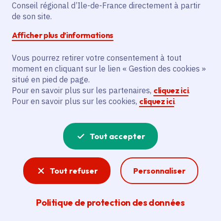
Conseil régional d’Ile-de-France directement à partir
de son site.
L'action vise à construire un terrain
multisports de 15,16 x 29,62 mètres à
Afficher plus d’informations
Villiers-le-Mahieu. Ce terrain comprendra
4 paniers de basket brésiliens, 2 paniers
Vous pourrez retirer votre consentement à tout
moment en cliquant sur le lien « Gestion des cookies »
de basket adaptables, et une surface en
situé en pied de page.
enrobé de 544 mètres carrés. Cela
Pour en savoir plus sur les partenaires,
cliquez ici
.
permettra l'amélioration de la pratique de
Pour en savoir plus sur les cookies,
cliquez ici
.
différents sports pour les jeunes de la
commune.
Tout accepter
Voir la délibération
Tout refuser
Personnaliser
Sport
Politique de protection des données
Santé, citoyenneté, lien social, intégration,