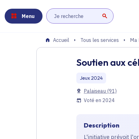
Panneau de gestion des cookies
Aller au menu
Aller au contenu principal
Aller au pied de page
Menu
Lancer la r
Tous les services
Ma 
Accueil
Soutien aux cé
Jeux 2024
Communes
Palaiseau
(91)
Voté en 2024
Description
L'initiative prévoit 