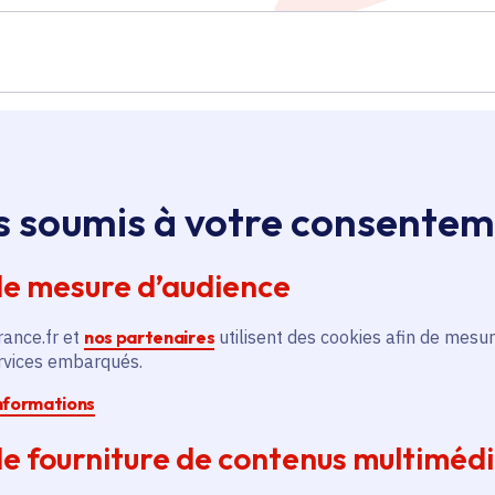
Île-de-France
s soumis à votre consente
s
Soutien aux célébrations
de mesure d’audience
territoriales pour 25 000
bénéficiaires
rance.fr et
nos partenaires
utilisent des cookies afin de mesur
Sport - Loisirs
ervices embarqués.
Voté en 2024
informations
Asnières-sur-Seine (92)
e fourniture de contenus multiméd
En savoir plus
En