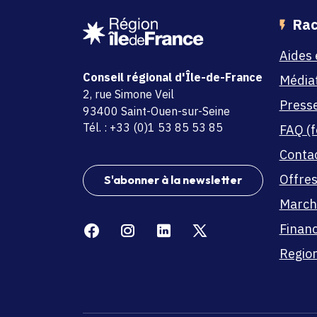
Rac
Aides 
Conseil régional d'Île-de-France
Média
adresse
2, rue Simone Veil
Press
code postal et commune
93400 Saint-Ouen-sur-Seine
Tél. : +33 (0)1 53 85 53 85
FAQ (f
Conta
Offres
S'abonner à la newsletter
March
Facebook
Instagram
Linkedin
X
Finan
Region