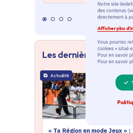
Notre site iledef
des contenus (vi
directement à par
Afficher plus d’
Vous pourrez ret
cookies » situé 
Les dernières actualit
Pour en savoir p
Pour en savoir p
Actualité
thématique active
Politi
« Ta Région en mode Jeux » :