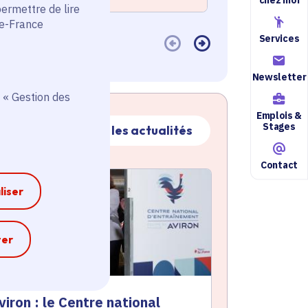
permettre de lire
de-France
Services
Newsletter
 « Gestion des
Emplois &
Stages
Toutes les actualités
Contact
ctualité
atique active
liser
e
ter
viron : le Centre national