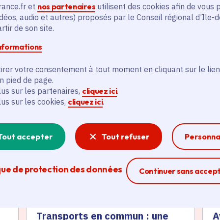
rance.fr et
nos partenaires
utilisent des cookies afin de vous 
déos, audio et autres) proposés par le Conseil régional d’Ile-
tir de son site.
informations
irer votre consentement à tout moment en cliquant sur le lien
en pied de page.
és
lus sur les partenaires,
cliquez ici
.
lus sur les cookies,
cliquez ici
.
Actualité
A
thématique active
thém
Tout accepter
Tout refuser
Personna
que de protection des données
Ferme la modal
Continuer sans accep
Transports en commun : une
A