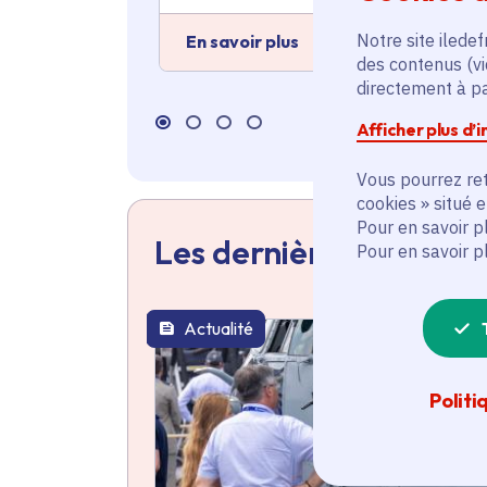
Notre site iledef
En savoir plus
des contenus (vi
directement à par
Afficher plus d’
Vous pourrez ret
cookies » situé 
Pour en savoir p
Les dernières actualit
Pour en savoir p
Actualité
thématique active
Politi