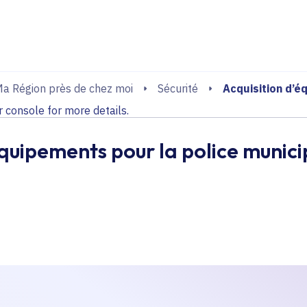
echerche
console for more details.
Acquisition d’é
a Région près de chez moi
Sécurité
console for more details.
équipements pour la police munici