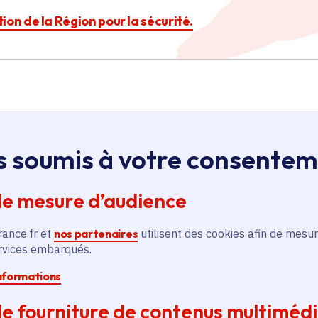
ction de la Région pour la sécurité.
s soumis à votre consente
Île-de-France
de mesure d’audience
Acquisition
rance.fr et
nos partenaires
utilisent des cookies afin de mesur
d’équipements pour la
ervices embarqués.
police municipale
informations
Voté en 2025
Mériel (95)
e fourniture de contenus multiméd