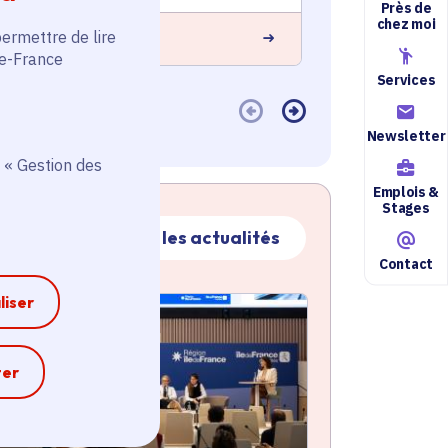
Près de
chez moi
permettre de lire
 savoir plus
En savoir plus
de-France
Services
Newsletter
 « Gestion des
Emplois &
Stages
Toutes les actualités
Contact
liser
ctualité
atique active
e
ter