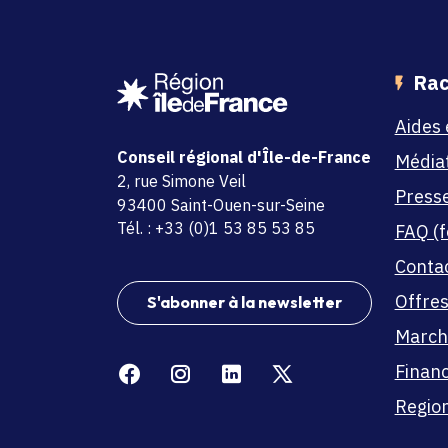
Rac
Aides 
Conseil régional d'Île-de-France
Média
adresse
2, rue Simone Veil
Press
code postal et commune
93400 Saint-Ouen-sur-Seine
Tél. : +33 (0)1 53 85 53 85
FAQ (f
Conta
Offres
S'abonner à la newsletter
March
Facebook
Instagram
Linkedin
X
Finan
Region