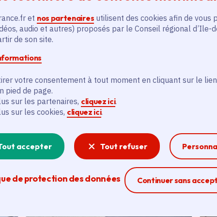
rance.fr et
nos partenaires
utilisent des cookies afin de vous 
En savoir plus
En
déos, audio et autres) proposés par le Conseil régional d’Ile-
tir de son site.
informations
irer votre consentement à tout moment en cliquant sur le lien
en pied de page.
lus sur les partenaires,
cliquez ici
.
és
lus sur les cookies,
cliquez ici
.
Tout accepter
Actualité
Tout refuser
Personna
A
thématique active
thém
que de protection des données
Ferme la modal
Continuer sans accep