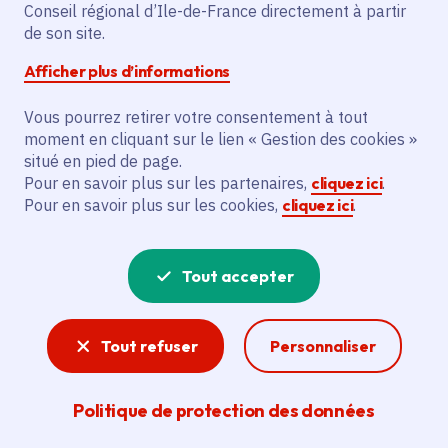
Conseil régional d’Ile-de-France directement à partir
de son site.
Le projet vise à étendre le système de
vidéoprotection de la Commune de Saint-
Afficher plus d’informations
Witz en installant 9 nouvelles caméras. Il
s'agit de protéger les biens et les
Vous pourrez retirer votre consentement à tout
moment en cliquant sur le lien « Gestion des cookies »
personnes, lutter contre la délinquance,
situé en pied de page.
les dégradations et les incivilités, et
Pour en savoir plus sur les partenaires,
cliquez ici
.
sécuriser les espaces publics. Le
Pour en savoir plus sur les cookies,
cliquez ici
.
bénéficiaire principal est la Commune de
Saint-Witz.
Tout accepter
Voir la délibération
Tout refuser
Personnaliser
Sécurité
Politique de protection des données
Transports, lycées, communes, mis en place par