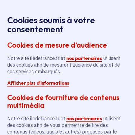
Panneau de gestion des cookies
Aller au menu
Aller au contenu principal
Aller au pied de page
Menu
Je re
Cookies soumis à votre
consentement
Tous les services
Ma Région près de
Accueil
Installation de
chez moi
Sécurité
Cookies de mesure d’audience
vidéoprotection pour la commune
Notre site iledefrance.fr et
Installation de
nos partenaires
utilisent
des cookies afin de mesurer l’audience du site et de
vidéoprotection pour la
ses services embarqués.
commune
Afficher plus d’informations
Sécurité
Cookies de fourniture de contenus
multimédia
Communes
Saint-Witz
(95)
Voté en 2025
Notre site iledefrance.fr et
nos partenaires
utilisent
des cookies afin de vous permettre de lire des
contenus (vidéos, audio et autres) proposés par le
Description