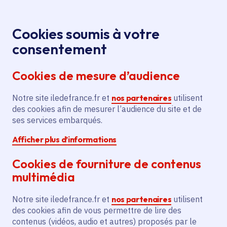
Panneau de gestion des cookies
Aller au menu
Aller au contenu principal
Aller au pied de page
Menu
Je re
Cookies soumis à votre
consentement
Tous les services
Ma Région près de
Accueil
Acquisition de caméras
chez moi
Sécurité
Cookies de mesure d’audience
piétons et vélos électriques pour la police
municipale
Notre site iledefrance.fr et
nos partenaires
utilisent
des cookies afin de mesurer l’audience du site et de
Acquisition de caméras
ses services embarqués.
piétons et vélos électriques
Afficher plus d’informations
pour la police municipale
Cookies de fourniture de contenus
Sécurité
multimédia
Communes
Saint-Pierre-lès-Nemours
(77)
Notre site iledefrance.fr et
nos partenaires
utilisent
Voté en 2025
des cookies afin de vous permettre de lire des
contenus (vidéos, audio et autres) proposés par le