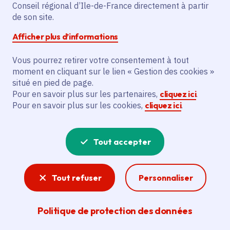
Conseil régional d’Ile-de-France directement à partir
Description
de son site.
Le projet vise à améliorer les capacités
Afficher plus d’informations
opérationnelles de la police municipale de
Vous pourrez retirer votre consentement à tout
la commune de Saint-Pierre-lès-Nemours.
moment en cliquant sur le lien « Gestion des cookies »
Il prévoit l'achat de 3 caméras piétons et
situé en pied de page.
2 vélos électriques pour soutenir
Pour en savoir plus sur les partenaires,
cliquez ici
.
l'équipement des forces de sécurité et la
Pour en savoir plus sur les cookies,
cliquez ici
.
sécurisation des équipements publics. Le
bénéficiaire principal est la commune de
Tout accepter
Saint-Pierre-lès-Nemours.
Voir la délibération
Tout refuser
Personnaliser
Politique de protection des données
Sécurité