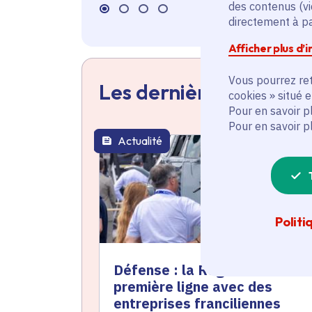
des contenus (vi
directement à par
Afficher plus d’
Vous pourrez ret
Les dernières actualit
cookies » situé 
Pour en savoir p
Pour en savoir p
Actualité
thématique active
Politi
Défense : la Région en
première ligne avec des
entreprises franciliennes