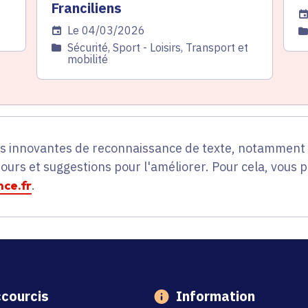
Franciliens
Da
Date de l'arrêté
Le 04/03/2026
C
Catégorie
Sécurité, Sport - Loisirs, Transport et
mobilité
es innovantes de reconnaissance de texte, notamment p
tours et suggestions pour l'améliorer. Pour cela, vous 
ce.fr
.
courcis
Information