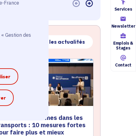
de-France
Services
Newsletter
 « Gestion des
Toutes les actualités
Emplois &
Stages
ctualité
atique active
Contact
liser
e
ter
écurité des femmes dans les
ransports : 10 mesures fortes
our faire plus et mieux