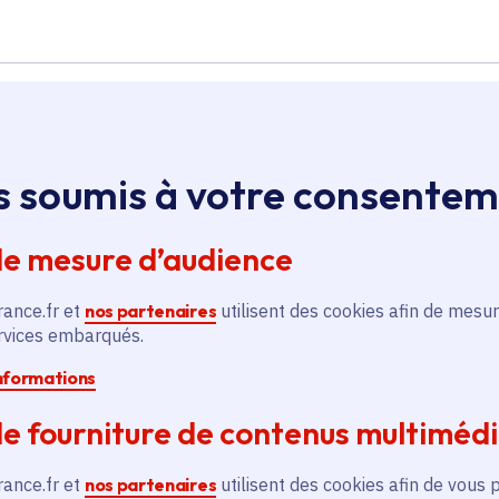
Île-de-France
s soumis à votre consente
Installation de
de mesure d’audience
vidéoprotection pour la
commune
rance.fr et
nos partenaires
utilisent des cookies afin de mesur
ervices embarqués.
Voté en 2021
Courtry (77)
informations
e fourniture de contenus multiméd
En savoir plus
En
rance.fr et
nos partenaires
utilisent des cookies afin de vous 