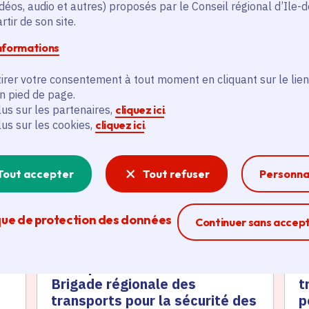
déos, audio et autres) proposés par le Conseil régional d’Ile-
tir de son site.
informations
irer votre consentement à tout moment en cliquant sur le lien
és
en pied de page.
lus sur les partenaires,
cliquez ici
.
lus sur les cookies,
cliquez ici
.
Actualité
A
thématique active
thém
Tout accepter
Tout refuser
Personna
que de protection des données
Ferme la modal
Continuer sans accep
Transports en commun : une
S
Brigade régionale des
t
transports pour la sécurité des
p