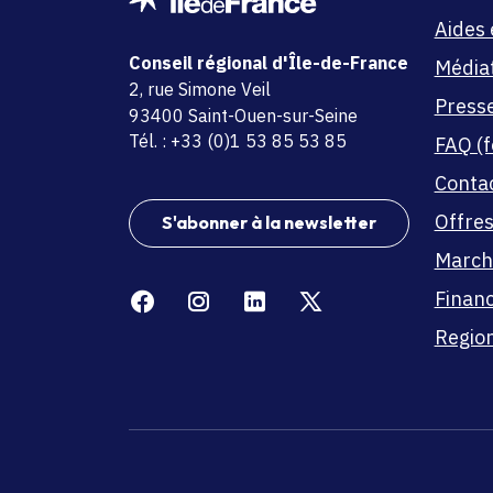
Aides 
Conseil régional d'Île-de-France
Média
adresse
2, rue Simone Veil
Press
code postal et commune
93400 Saint-Ouen-sur-Seine
Tél. : +33 (0)1 53 85 53 85
FAQ (f
Conta
Offres
S'abonner à la newsletter
March
Facebook
Instagram
Linkedin
X
Finan
Region