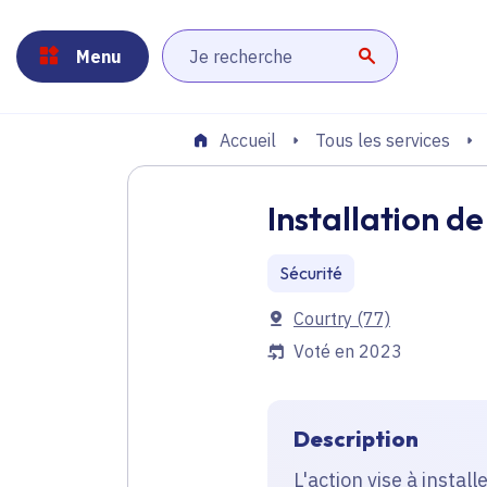
Panneau de gestion des cookies
Aller au menu
Aller au contenu principal
Aller au pied de page
Menu
Lancer la r
Tous les services
Accueil
Installation d
Sécurité
Communes
Courtry
(77)
Voté en 2023
Description
L'action vise à inst