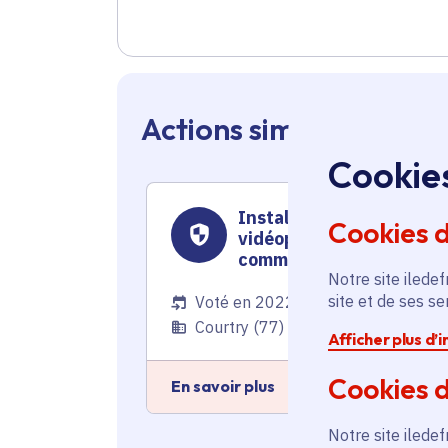
Actions similaires en 
Cookie
Installation de
Cookies 
vidéoprotection pour la
commune
Notre site iledef
site et de ses s
Voté en 2022
Courtry (77)
Afficher plus d’
Cookies d
En savoir plus
Notre site iledef