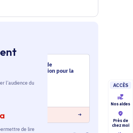
ment
Installation de
Insta
vidéoprotection pour la
vidéo
commune
com
er l’audience du
ACCÈS
Voté en 2022
Voté en 20
Touquin (77)
Courtry (77
Nos aides
ia
 savoir plus
En savoir plus
Près de
chez moi
permettre de lire