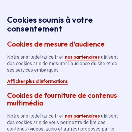
Panneau de gestion des cookies
Aller au menu
Aller au contenu principal
Aller au pied de page
Menu
Je re
Cookies soumis à votre
consentement
Tous les services
Ma Région près de
Accueil
Acquisition d’un véhicule
chez moi
Sécurité
Cookies de mesure d’audience
pour la police municipale
Notre site iledefrance.fr et
Acquisition d’un véhicule pour
nos partenaires
utilisent
des cookies afin de mesurer l’audience du site et de
la police municipale
ses services embarqués.
Afficher plus d’informations
Sécurité
Cookies de fourniture de contenus
Communes
Courtry
(77)
multimédia
Voté en 2020
Notre site iledefrance.fr et
nos partenaires
utilisent
des cookies afin de vous permettre de lire des
Description
contenus (vidéos, audio et autres) proposés par le