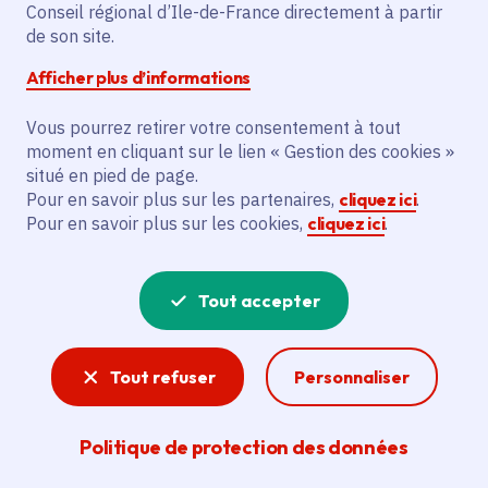
L'action vise à améliorer l'équipement des
Conseil régional d’Ile-de-France directement à partir
forces de sécurité pour la commune de
de son site.
Courtry. Cela comprend l'achat d'un
Afficher plus d’informations
véhicule renault kangoo pour le service de
police municipale.
Vous pourrez retirer votre consentement à tout
moment en cliquant sur le lien « Gestion des cookies »
situé en pied de page.
Voir la délibération
Pour en savoir plus sur les partenaires,
cliquez ici
.
Pour en savoir plus sur les cookies,
cliquez ici
.
Sécurité
Tout accepter
Transports, lycées, communes, mis en place par
la Région le « bouclier de sécurité » permet de
Tout refuser
Personnaliser
renforcer la sécurité des Franciliens sur tout le
territoire et sur plusieurs secteurs.
Politique de protection des données