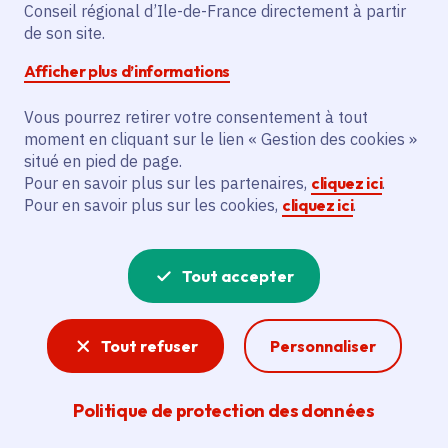
Conseil régional d’Ile-de-France directement à partir
de son site.
L'action vise à améliorer les capacités
opérationnelles de la police municipale de
Afficher plus d’informations
la commune de Vaujours. Elle prévoit
l'achat d'un véhicule de type Skoda Karoq
Vous pourrez retirer votre consentement à tout
moment en cliquant sur le lien « Gestion des cookies »
et de deux gilets pare-balles.
situé en pied de page.
Pour en savoir plus sur les partenaires,
cliquez ici
.
Pour en savoir plus sur les cookies,
cliquez ici
.
Voir la délibération
Tout accepter
Sécurité
Transports, lycées, communes, mis en place par
Tout refuser
Personnaliser
la Région le « bouclier de sécurité » permet de
renforcer la sécurité des Franciliens sur tout le
territoire et sur plusieurs secteurs.
Politique de protection des données