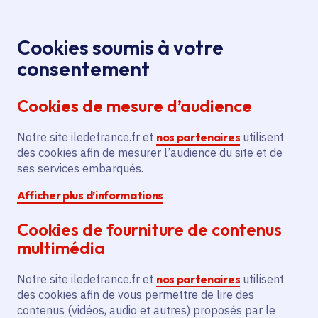
Panneau de gestion des cookies
Aller au menu
Aller au contenu principal
Aller au pied de page
Menu
Je re
Cookies soumis à votre
consentement
Tous les services
Ma Région près de
Accueil
Acquisition d’un véhicule et
chez moi
Sécurité
Cookies de mesure d’audience
d’équipements pour la police municipale
Notre site iledefrance.fr et
Acquisition d’un véhicule et
nos partenaires
utilisent
des cookies afin de mesurer l’audience du site et de
d’équipements pour la police
ses services embarqués.
municipale
Afficher plus d’informations
Sécurité
Cookies de fourniture de contenus
multimédia
Communes
Vaujours
(93)
Voté en 2024
Notre site iledefrance.fr et
nos partenaires
utilisent
des cookies afin de vous permettre de lire des
contenus (vidéos, audio et autres) proposés par le
Description