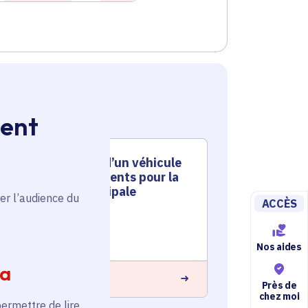
ment
Acquisition d’un véhicule
Acqui
et d’équipements pour la
pour 
police municipale
er l’audience du
ACCÈS
Voté en 20
Voté en 2024
Franconvill
Roissy-en-Brie (77)
Nos aides
ia
En savoir plus
 savoir plus
Près de
chez moi
permettre de lire