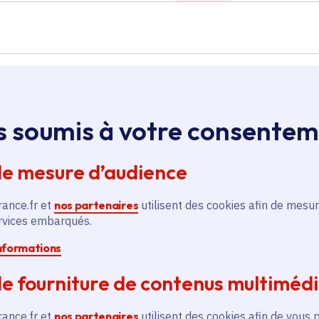
Île-de-France
s soumis à votre consente
de mesure d’audience
e
Acquisition d’un véhicule
e
pour la police municipale
rance.fr et
nos partenaires
utilisent des cookies afin de mesur
ervices embarqués.
Voté en 2020
Brie-Comte-Robert (77)
informations
e fourniture de contenus multiméd
En savoir plus
En
rance.fr et
nos partenaires
utilisent des cookies afin de vous 