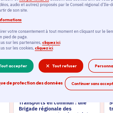
déos, audio et autres) proposés par le Conseil régional d’Ile-
tir de son site.
informations
irer votre consentement à tout moment en cliquant sur le lien
és
en pied de page.
lus sur les partenaires,
cliquez ici
.
lus sur les cookies,
cliquez ici
.
Actualité
A
thématique active
thém
Tout accepter
Tout refuser
Personna
que de protection des données
Ferme la modal
Continuer sans accep
Transports en commun : une
S
Brigade régionale des
t