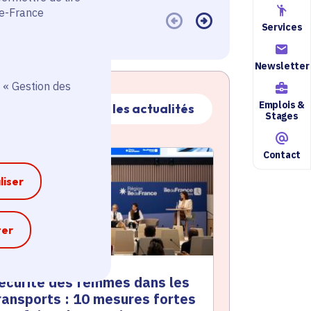
de-France
Services
Newsletter
 « Gestion des
Emplois &
Toutes les actualités
Stages
ctualité
Contact
atique active
liser
e
ter
écurité des femmes dans les
ransports : 10 mesures fortes