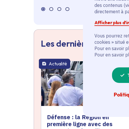
des contenus (vi
directement à par
Afficher plus d’
Vous pourrez ret
Les dernières actualit
cookies » situé 
Pour en savoir p
Pour en savoir p
Actualité
thématique active
Politi
Défense : la Région en
première ligne avec des