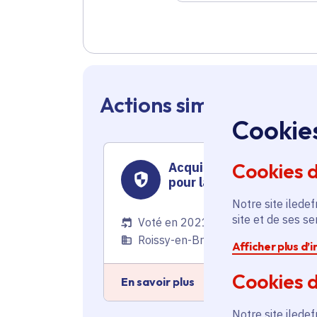
Actions similaires en 
Cookie
Cookies 
Acquisition d’un véhicul
pour la police municipal
Notre site iledef
site et de ses s
Voté en 2021
Roissy-en-Brie (77)
Afficher plus d’
Cookies d
En savoir plus
Notre site iledef