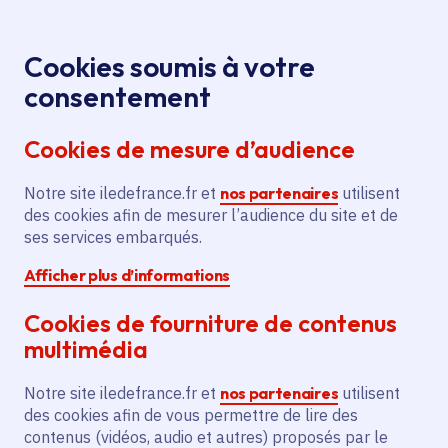
Panneau de gestion des cookies
Aller au menu
Aller au contenu principal
Aller au pied de page
Menu
Je re
Cookies soumis à votre
consentement
Tous les services
Ma Région près de
Accueil
Création d'un
chez moi
Santé - Social
Santé
Cookies de mesure d’audience
cabinet de groupe
Notre site iledefrance.fr et
Création d'un cabinet de
nos partenaires
utilisent
des cookies afin de mesurer l’audience du site et de
groupe
ses services embarqués.
Afficher plus d’informations
Santé
Cookies de fourniture de contenus
Communes
Bonnières-sur-Seine
(78)
multimédia
Voté en 2025
Notre site iledefrance.fr et
nos partenaires
utilisent
des cookies afin de vous permettre de lire des
Description
contenus (vidéos, audio et autres) proposés par le