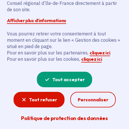
Le projet vise à créer un cabinet de groupe
Conseil régional d’Ile-de-France directement à partir
à Bonnières-sur-Seine (78) pour renforcer
de son site.
l'offre de soins dans une zone
Afficher plus d’informations
d'intervention prioritaire +. Il finance la
création d'un cabinet médical polyvalent,
Vous pourrez retirer votre consentement à tout
moment en cliquant sur le lien « Gestion des cookies »
composé de médecins généralistes, d'une
situé en pied de page.
sage-femme, d'infirmiers, d'une
Pour en savoir plus sur les partenaires,
cliquez ici
.
diététicienne, d'un psychologue, d'un
Pour en savoir plus sur les cookies,
cliquez ici
.
ergothérapeute et d'un assistant médical.
Les bénéficiaires principaux sont les
habitants du nord-ouest des Yvelines et
Tout accepter
des communes rurales voisines.
Tout refuser
Personnaliser
Voir la délibération
Politique de protection des données