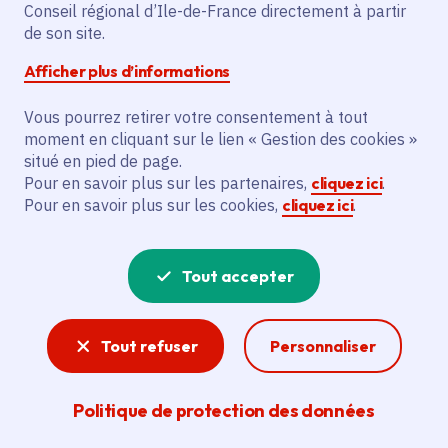
Conseil régional d’Ile-de-France directement à partir
de son site.
Description
Afficher plus d’informations
Le projet vise à prolonger la location d'un
Vous pourrez retirer votre consentement à tout
centre de dépistage avec matériel
moment en cliquant sur le lien « Gestion des cookies »
sanitaire et personnel soignant pour 100
situé en pied de page.
tests Pcr effectués par jour à la commune
Pour en savoir plus sur les partenaires,
cliquez ici
.
de Vaires-sur-Marne.
Pour en savoir plus sur les cookies,
cliquez ici
.
Voir la délibération
Tout accepter
Tout refuser
Personnaliser
Santé
Mutuelle régionale, lutte contre les déserts
Politique de protection des données
médicaux et l’inégalité d’accès aux soins,
soutien à la télémédecine, bourses aux