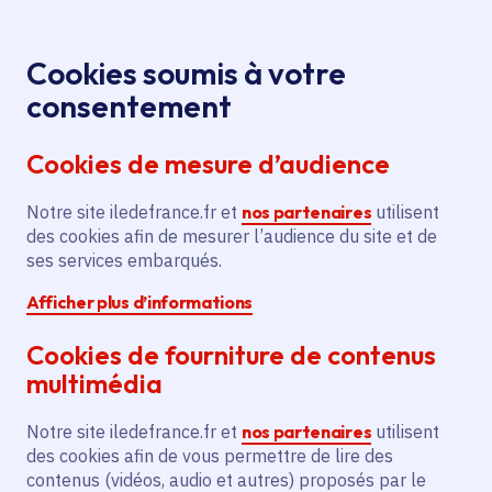
Panneau de gestion des cookies
Aller au menu
Aller au contenu principal
Aller au pied de page
Menu
Je re
Cookies soumis à votre
consentement
Tous les services
Ma Région près de
Accueil
Covid-19 -
chez moi
Santé - Social
Santé
Cookies de mesure d’audience
Prolongation de la location d'une unité mobile de
dépistage pour la commune de Vaires-sur-Marne
Notre site iledefrance.fr et
nos partenaires
utilisent
des cookies afin de mesurer l’audience du site et de
Covid-19 - Prolongation de la
ses services embarqués.
location d'une unité mobile de
Afficher plus d’informations
dépistage pour la commune
de Vaires-sur-Marne
Cookies de fourniture de contenus
multimédia
Santé
Notre site iledefrance.fr et
nos partenaires
utilisent
Communes
Vaires-sur-Marne
(77)
des cookies afin de vous permettre de lire des
Voté en 2021
contenus (vidéos, audio et autres) proposés par le