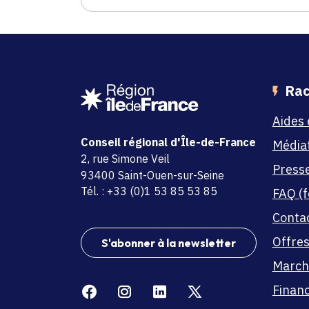
Rac
Aides 
Conseil régional d'Île-de-France
Média
adresse
2, rue Simone Veil
Press
code postal et commune
93400 Saint-Ouen-sur-Seine
Tél. : +33 (0)1 53 85 53 85
FAQ (f
Conta
Offres
S'abonner à la newsletter
March
Facebook
Instagram
Linkedin
X
Finan