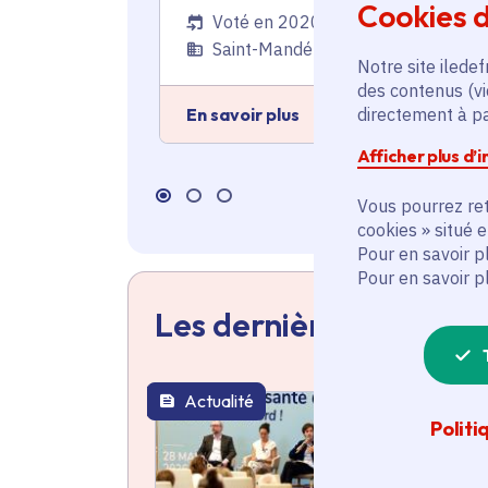
Cookies d
Voté en 2020
Saint-Mandé (94), Vincennes (94)
Notre site iledef
des contenus (vi
En savoir plus
directement à par
Afficher plus d’
Vous pourrez ret
cookies » situé 
Pour en savoir p
Pour en savoir p
Les dernières actualit
Actualité
thématique active
Politi