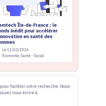
emtech Île-de-France : le
onds inédit pour accélérer
’innovation en santé des
emmes
te de l'arrêté
Le 11/03/2026
atégorie
Économie, Santé - Social
our faciliter votre recherche. Nous
pouvez nous écrire à