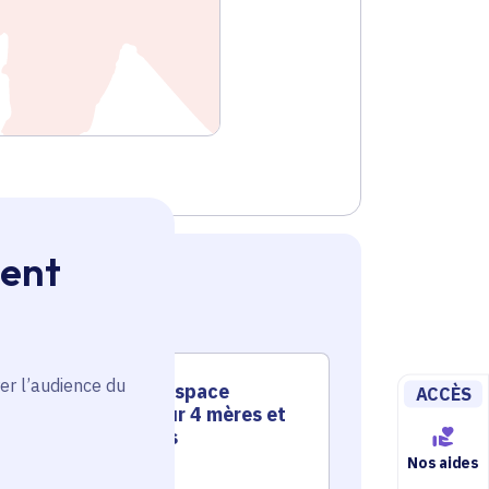
ment
er l’audience du
Rénover un espace
Acco
ACCÈS
d'accueil pour 4 mères et
perso
leurs enfants
préca
Nos aides
Santé - Social
Santé - Soci