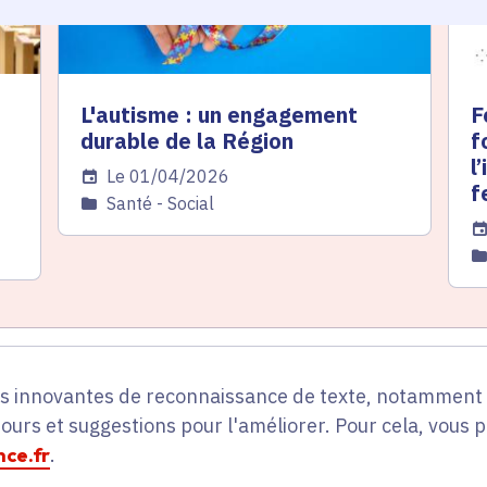
L'autisme : un engagement
F
durable de la Région
f
l
Date de l'arrêté
Le 01/04/2026
f
Catégorie
Santé - Social
Da
C
es innovantes de reconnaissance de texte, notamment p
tours et suggestions pour l'améliorer. Pour cela, vous 
ce.fr
.