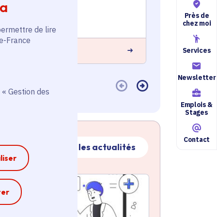
ia
Voté en 2020
Voté en 20
Près de
Cachan (94)
Fontenay-so
chez moi
permettre de lire
de-France
Services
 savoir plus
En savoir plus
Newsletter
 « Gestion des
Emplois &
Stages
Contact
Toutes les actualités
liser
ctualité
atique active
e
ter