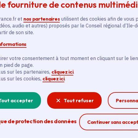
e fourniture de contenus multiméd
Voté en 2021
Villiers-sur-Marne (94)
rance.fr et
nos partenaires
utilisent des cookies afin de vous 
déos, audio et autres) proposés par le Conseil régional d’Ile-
En savoir plus
En
tir de son site.
informations
irer votre consentement à tout moment en cliquant sur le lien
en pied de page.
lus sur les partenaires,
cliquez ici
.
lus sur les cookies,
cliquez ici
.
és
Tout accepter
Tout refuser
Personna
Actualité
A
thématique active
thém
que de protection des données
Ferme la modal
Continuer sans accep