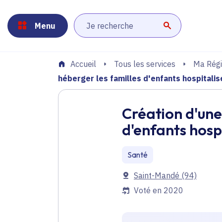
Panneau de gestion des cookies
Aller au menu
Aller au contenu principal
Aller au pied de page
Menu
Lancer la r
Tous les services
Ma Régi
Accueil
héberger les familles d'enfants hospitalis
Création d'une
d'enfants hosp
Santé
Communes
Saint-Mandé
(94)
Voté en 2020