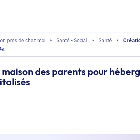
echerche
Créati
on près de chez moi
Santé - Social
Santé
és
 maison des parents pour héberge
italisés