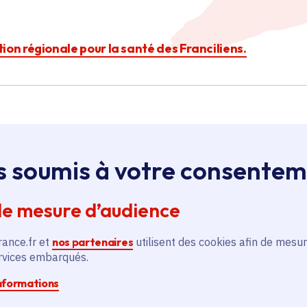
ction régionale pour la santé des Franciliens.
s soumis à votre consente
Île-de-France
de mesure d’audience
rance.fr et
nos partenaires
utilisent des cookies afin de mesur
t
Créer une Maison des
ervices embarqués.
Parents pour 30 familles
aidantes précaires
informations
Santé - Social