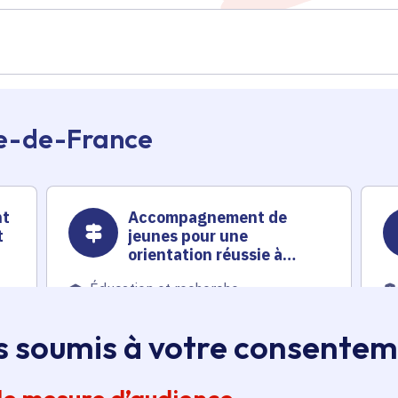
Île-de-France
nt
Accompagnement de
t
jeunes pour une
orientation réussie à
travers le sport et la
Éducation et recherche
confiance
Voté en 2025
s soumis à votre consente
5 communes
En savoir plus
En