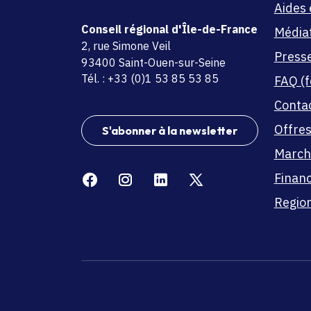
Aides 
Conseil régional d'Île-de-France
Média
adresse
2, rue Simone Veil
Press
code postal et commune
93400 Saint-Ouen-sur-Seine
Tél. : +33 (0)1 53 85 53 85
FAQ (f
Conta
Offres
S'abonner à la newsletter
March
Facebook
Instagram
Linkedin
X
Finan
Region