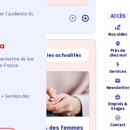
er l’audience du
ACCÈS
Nos aides
ia
Près de
Toutes les actualités
chez moi
permettre de lire
de-France
Services
ctualité
atique active
Newsletter
 « Gestion des
Emplois &
Stages
Contact
ournée des droits des femmes