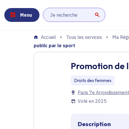
Panneau de gestion des cookies
Aller au menu
Aller au contenu principal
Aller au pied de page
Menu
Lancer la r
Tous les services
Ma Régi
Accueil
public par le sport
Promotion de l
Droits des femmes
Communes
Paris 7e Arrondissement
Voté en 2025
Description