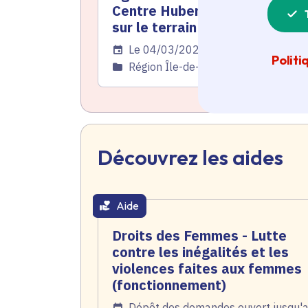
Centre Hubertine Auclert agit
sur le terrain
Date de l'arrêté
Le 04/03/2026
Politi
Catégorie
Région Île-de-France, Santé - Social
Découvrez les aides
Aide
thématique active
Droits des Femmes - Lutte
contre les inégalités et les
violences faites aux femmes
(fonctionnement)
Date de l'arrêté
Dépôt des demandes ouvert jusqu'