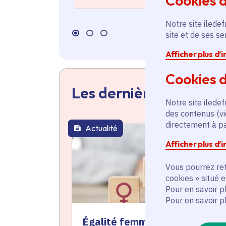
Cookies 
Notre site iledef
site et de ses s
Afficher plus d’
Cookies d
Les dernières actualit
Notre site iledef
des contenus (vi
directement à par
Actualité
thématique active
Afficher plus d’
Vous pourrez ret
cookies » situé 
Pour en savoir p
Pour en savoir p
Égalité femmes-hommes : le