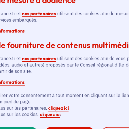
de mesure d’audience
rance.fr et
nos partenaires
utilisent des cookies afin de mesur
ervices embarqués.
informations
e fourniture de contenus multiméd
és
rance.fr et
nos partenaires
utilisent des cookies afin de vous 
déos, audio et autres) proposés par le Conseil régional d’Ile-
tir de son site.
Actualité
A
thématique active
thém
informations
irer votre consentement à tout moment en cliquant sur le lien
en pied de page.
lus sur les partenaires,
cliquez ici
.
lus sur les cookies,
cliquez ici
.
Becomtech ouvre les métiers
J