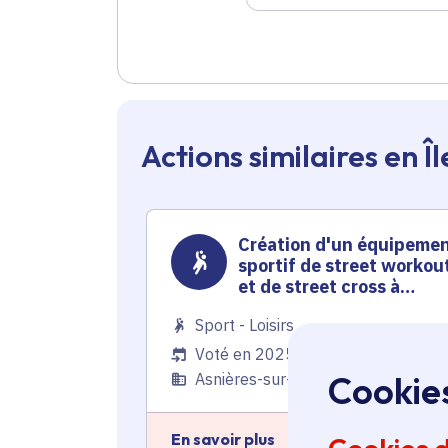
Actions similaires en 
Création d'un équipeme
sportif de street workou
et de street cross à
Asnières-sur-Seine
Sport - Loisirs
Voté en 2025
Cookie
Asnières-sur-Seine (92)
En savoir plus