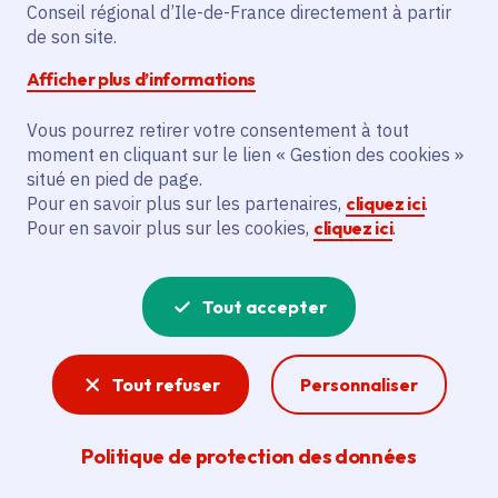
collectifs et l'accompagnement individuel
Conseil régional d’Ile-de-France directement à partir
pour les lycéennes de Terminale dans le
de son site.
cadre de « Capital Filles » pour l'année
Afficher plus d’informations
scolaire 2023-2024.
Vous pourrez retirer votre consentement à tout
moment en cliquant sur le lien « Gestion des cookies »
Voir la délibération
situé en pied de page.
Pour en savoir plus sur les partenaires,
cliquez ici
.
Pour en savoir plus sur les cookies,
cliquez ici
.
Droits des femmes
Égalité, liberté et protection sont les axes de la
Tout accepter
politique régionale en faveur de l’égalité
femmes-hommes, qui se décline dans tous les
Tout refuser
Personnaliser
champs d’intervention de la Région.
Politique de protection des données
En savoir plus sur les actions de la Région en
faveur de l'égalité femmes-hommes.