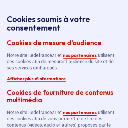
Panneau de gestion des cookies
Aller au menu
Aller au contenu principal
Aller au pied de page
Menu
Je re
Cookies soumis à votre
consentement
Tous les services
Ma Région près de
Accueil
chez moi
Santé - Social
Droits des femmes
Cookies de mesure d’audience
Action au lycée Olympe
Notre site iledefrance.fr et
Action au lycée Olympe
nos partenaires
utilisent
des cookies afin de mesurer l’audience du site et de
ses services embarqués.
Droits des femmes
Lycée
Afficher plus d’informations
Communes
Créteil
(94)
,
Versailles
(78)
Cookies de fourniture de contenus
Voté en 2023
multimédia
Description
Notre site iledefrance.fr et
nos partenaires
utilisent
des cookies afin de vous permettre de lire des
L'initiative prévoit la proposition d'ateliers
contenus (vidéos, audio et autres) proposés par le