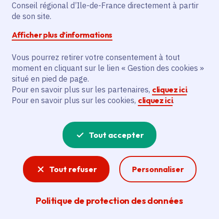
Conseil régional d’Ile-de-France directement à partir
Communes
Persan
(95)
de son site.
Voté en 2025
Afficher plus d’informations
Description
Vous pourrez retirer votre consentement à tout
moment en cliquant sur le lien « Gestion des cookies »
L’initiative prévoit des ateliers
situé en pied de page.
radiophoniques et 30 émissions pour la
Pour en savoir plus sur les partenaires,
cliquez ici
.
cohésion sociale, bénéficiant à
Pour en savoir plus sur les cookies,
cliquez ici
.
l’Association Inter-AS Alternative FM,
centres de loisirs, pôle parentalité, MJC et
Tout accepter
centre social Agora de Persan.
Tout refuser
Personnaliser
Voir la délibération
Politique de protection des données
Action sociale