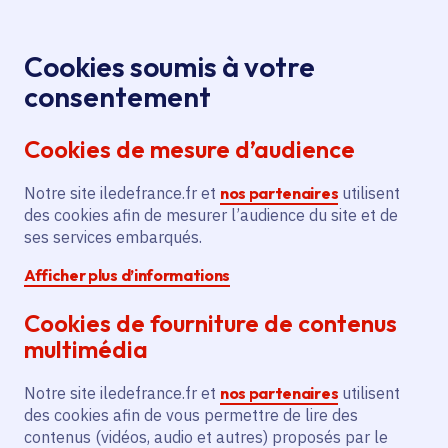
Panneau de gestion des cookies
Aller au menu
Aller au contenu principal
Aller au pied de page
Menu
Je re
Cookies soumis à votre
consentement
Tous les services
Ma Région près de
Accueil
chez moi
Santé - Social
Action sociale
Cookies de mesure d’audience
Réalisation d'ateliers radiophoniques et d'émissions
pour favoriser la cohésion sociale et la lutte contre
Notre site iledefrance.fr et
nos partenaires
utilisent
les discriminations
des cookies afin de mesurer l’audience du site et de
ses services embarqués.
Réalisation d'ateliers
Afficher plus d’informations
radiophoniques et
d'émissions pour favoriser la
Cookies de fourniture de contenus
cohésion sociale et la lutte
multimédia
contre les discriminations
Notre site iledefrance.fr et
nos partenaires
utilisent
des cookies afin de vous permettre de lire des
Action sociale
Citoyenneté
contenus (vidéos, audio et autres) proposés par le