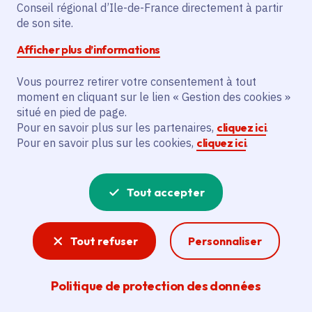
Yvelines (78)
Conseil régional d’Ile-de-France directement à partir
de son site.
Superficie
: 9.65 km²
Afficher plus d’informations
Population
: 7908 habitants
Communauté de communes de la Haute
Vous pourrez retirer votre consentement à tout
Vallée de Chevreuse
moment en cliquant sur le lien « Gestion des cookies »
situé en pied de page.
Pour en savoir plus sur les partenaires,
cliquez ici
.
Pour en savoir plus sur les cookies,
cliquez ici
.
Tout accepter
Tout refuser
Personnaliser
Politique de protection des données