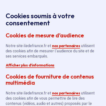
Panneau de gestion des cookies
Aller au menu
Aller au contenu principal
Aller au pied de page
Menu
Je re
Cookies soumis à votre
consentement
Tous les services
Ma Région près de
Accueil
Saint-Rémy-lès-Chevreuse
chez moi
Cookies de mesure d’audience
Ma Région près de chez moi
Notre site iledefrance.fr et
nos partenaires
utilisent
des cookies afin de mesurer l’audience du site et de
Commune
ses services embarqués.
Afficher plus d’informations
Cookies de fourniture de contenus
multimédia
Saint-Rémy-lès-
Notre site iledefrance.fr et
nos partenaires
utilisent
Chevreuse
des cookies afin de vous permettre de lire des
contenus (vidéos, audio et autres) proposés par le