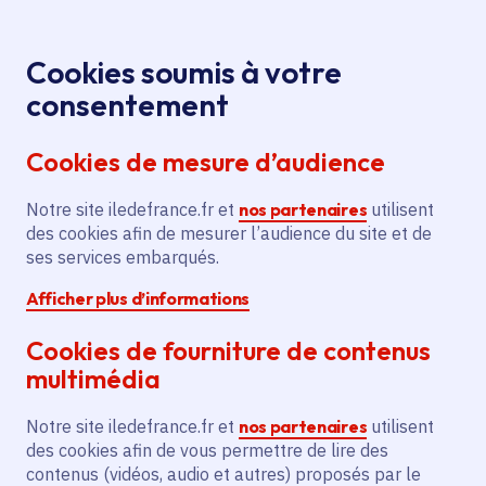
Panneau de gestion des cookies
Aller au menu
Aller au contenu principal
Aller au pied de page
Menu
Je re
Cookies soumis à votre
consentement
Tous les services
Ma Région près de
Accueil
Messy
chez moi
Cookies de mesure d’audience
Ma Région près de chez moi
Notre site iledefrance.fr et
nos partenaires
utilisent
des cookies afin de mesurer l’audience du site et de
Commune
ses services embarqués.
Afficher plus d’informations
Cookies de fourniture de contenus
multimédia
Messy
Notre site iledefrance.fr et
nos partenaires
utilisent
des cookies afin de vous permettre de lire des
Seine-et-Marne (77)
contenus (vidéos, audio et autres) proposés par le