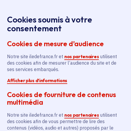
Panneau de gestion des cookies
Aller au menu
Aller au contenu principal
Aller au pied de page
Menu
Je re
Cookies soumis à votre
consentement
Tous les services
Ma Région près de
Accueil
L'Isle-Adam
chez moi
Cookies de mesure d’audience
Ma Région près de chez moi
Notre site iledefrance.fr et
nos partenaires
utilisent
des cookies afin de mesurer l’audience du site et de
Commune
ses services embarqués.
Afficher plus d’informations
Cookies de fourniture de contenus
multimédia
L'Isle-Adam
Notre site iledefrance.fr et
nos partenaires
utilisent
des cookies afin de vous permettre de lire des
Val-d'Oise (95)
contenus (vidéos, audio et autres) proposés par le