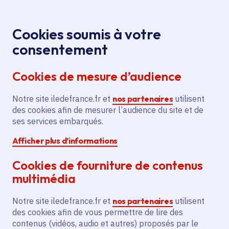
Panneau de gestion des cookies
Aller au menu
Aller au contenu principal
Aller au pied de page
Menu
Je re
Cookies soumis à votre
consentement
Tous les services
Ma Région près de
Accueil
Les Ormes-sur-Voulzie
chez moi
Cookies de mesure d’audience
Ma Région près de chez moi
Notre site iledefrance.fr et
nos partenaires
utilisent
des cookies afin de mesurer l’audience du site et de
Commune
ses services embarqués.
Afficher plus d’informations
Cookies de fourniture de contenus
multimédia
Les Ormes-sur-Voulzie
Notre site iledefrance.fr et
nos partenaires
utilisent
des cookies afin de vous permettre de lire des
Seine-et-Marne (77)
contenus (vidéos, audio et autres) proposés par le